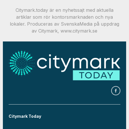
Citymark.today är en nyhetssajt med aktuella
artiklar som rör kontorsmarknaden och nya
lokaler. Produceras av SvenskaMedia på uppdrag
av Citymark, www.citymark.se
Citymark Today