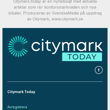
Citymark.today är en nyhetssajt med aktuella
artiklar som rör kontorsmarknaden och nya
lokaler. Produceras av SvenskaMedia på uppdrag
av Citymark, www.citymark.se
Citymark Today
Avregistrera