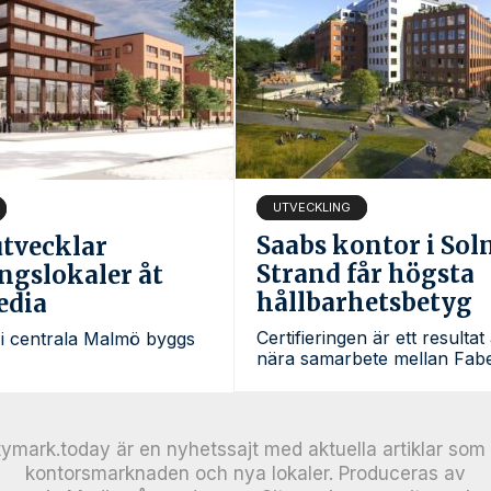
UTVECKLING
Saabs kontor i Sol
tvecklar
Strand får högsta
ngslokaler åt
hållbarhetsbetyg
edia
Certifieringen är ett resultat 
 i centrala Malmö byggs
nära samarbete mellan Fabe
tymark.today är en nyhetssajt med aktuella artiklar som 
kontorsmarknaden och nya lokaler. Produceras av