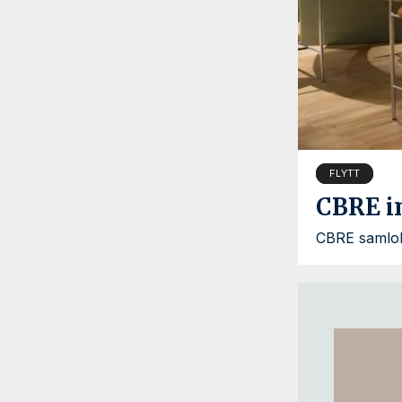
FLYTT
CBRE i
CBRE samloka