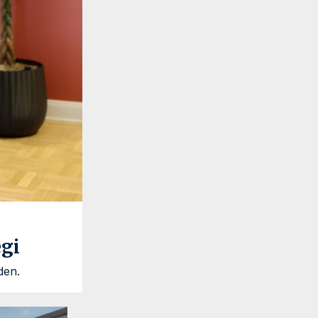
egi
den.