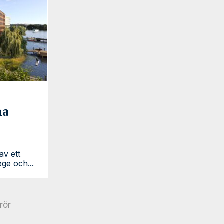
na
av ett
ge och...
rör