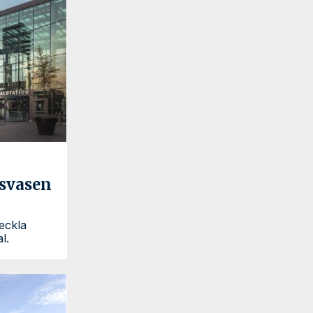
asvasen
eckla
l.