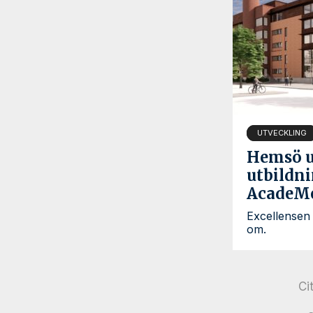
UTVECKLING
Hemsö u
utbildni
AcadeM
Excellensen
om.
Ci