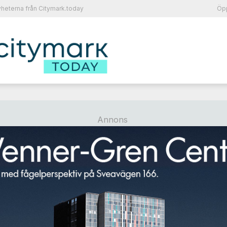
heterna från Citymark.today
Öpp
Annons