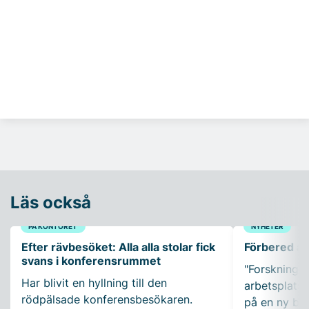
Läs också
PÅ KONTORET
NYHETER
Efter rävbesöket: Alla alla stolar fick
Förbered ar
svans i konferensrummet
"Forskning so
Har blivit en hyllning till den
arbetsplatser
rödpälsade konferensbesökaren.
på en ny bo