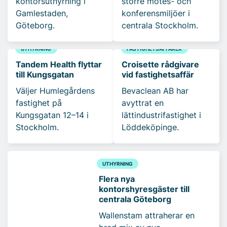
kontorsuthyrning i
större mötes- och
Gamlestaden,
konferensmiljöer i
Göteborg.
centrala Stockholm.
UTHYRNING
FASTIGHETSAFFÄRER
Tandem Health flyttar
Croisette rådgivare
till Kungsgatan
vid fastighetsaffär
Väljer Humlegårdens
Bevaclean AB har
fastighet på
avyttrat en
Kungsgatan 12–14 i
lättindustrifastighet i
Stockholm.
Löddeköpinge.
UTHYRNING
Flera nya
kontorshyresgäster till
centrala Göteborg
Wallenstam attraherar en