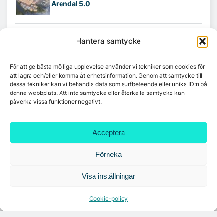
Arendal 5.0
Ny hyresgäst till projektet HK Gamlestaden
Hantera samtycke
För att ge bästa möjliga upplevelse använder vi tekniker som cookies för
7A återöppnar mötesvåning på Vasagatan
att lagra och/eller komma åt enhetsinformation. Genom att samtycke till
dessa tekniker kan vi behandla data som surfbeteende eller unika ID:n på
denna webbplats. Att inte samtycka eller återkalla samtycke kan
påverka vissa funktioner negativt.
Tandem Health flyttar till Kungsgatan
Acceptera
Förneka
Croisette rådgivare vid fastighetsaffär
Visa inställningar
Cookie-policy