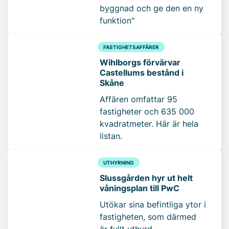
byggnad och ge den en ny
funktion"
FASTIGHETSAFFÄRER
Wihlborgs förvärvar
Castellums bestånd i
Skåne
Affären omfattar 95
fastigheter och 635 000
kvadratmeter. Här är hela
listan.
UTHYRNING
Slussgården hyr ut helt
våningsplan till PwC
Utökar sina befintliga ytor i
fastigheten, som därmed
är fullt uthyrd.