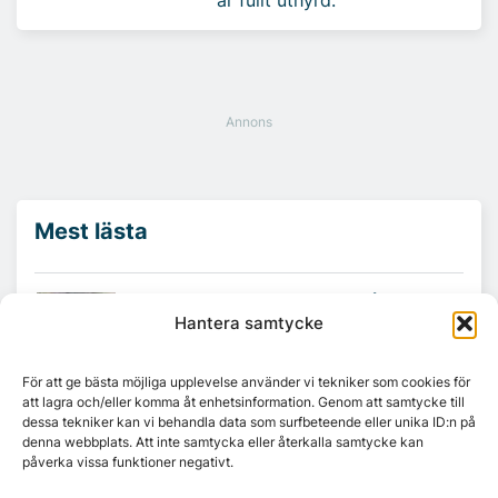
Mest lästa
Platzer utvecklar nytt logistikområde –
Arendal 5.0
Hantera samtycke
För att ge bästa möjliga upplevelse använder vi tekniker som cookies för
Ny hyresgäst till projektet HK Gamlestaden
att lagra och/eller komma åt enhetsinformation. Genom att samtycke till
dessa tekniker kan vi behandla data som surfbeteende eller unika ID:n på
denna webbplats. Att inte samtycka eller återkalla samtycke kan
påverka vissa funktioner negativt.
7A återöppnar mötesvåning på Vasagatan