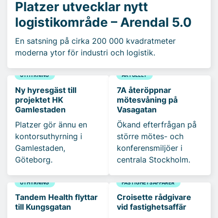
Platzer utvecklar nytt
logistikområde – Arendal 5.0
En satsning på cirka 200 000 kvadratmeter
moderna ytor för industri och logistik.
UTHYRNING
AKTUELLT
Ny hyresgäst till
7A återöppnar
projektet HK
mötesvåning på
Gamlestaden
Vasagatan
Platzer gör ännu en
Ökand efterfrågan på
kontorsuthyrning i
större mötes- och
Gamlestaden,
konferensmiljöer i
Göteborg.
centrala Stockholm.
UTHYRNING
FASTIGHETSAFFÄRER
Tandem Health flyttar
Croisette rådgivare
till Kungsgatan
vid fastighetsaffär