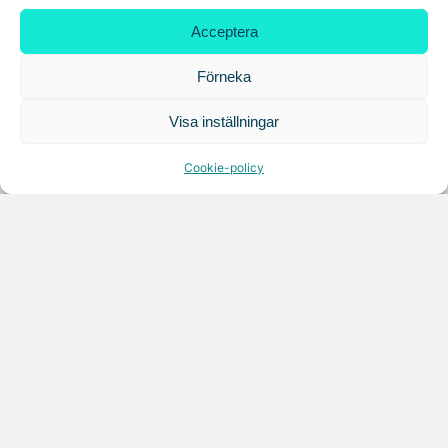
Acceptera
Tandem Health flyttar till Kungsgatan
Förneka
Visa inställningar
Croisette rådgivare vid fastighetsaffär
Cookie-policy