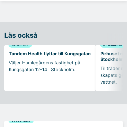
Läs också
UTHYRNING
UTVECKLING
Tandem Health flyttar till Kungsgatan
Pirhuset nyt
Stockholms
Väljer Humlegårdens fastighet på
Tillträder m
Kungsgatan 12–14 i Stockholm.
skapats gen
vattnet.
UTVECKLING