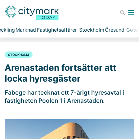
ckling
Marknad
Fastighetsaffärer
Stockholm
Öresund
Göte
STOCKHOLM
Arenastaden fortsätter att
locka hyresgäster
Fabege har tecknat ett 7-årigt hyresavtal i
fastigheten Poolen 1 i Arenastaden.