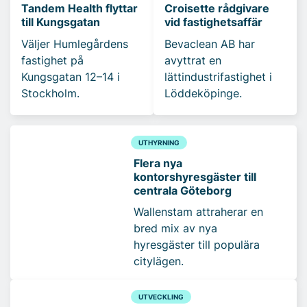
Tandem Health flyttar
Croisette rådgivare
till Kungsgatan
vid fastighetsaffär
Väljer Humlegårdens
Bevaclean AB har
fastighet på
avyttrat en
Kungsgatan 12–14 i
lättindustrifastighet i
Stockholm.
Löddeköpinge.
UTHYRNING
Flera nya
kontorshyresgäster till
centrala Göteborg
Wallenstam attraherar en
bred mix av nya
hyresgäster till populära
citylägen.
UTVECKLING