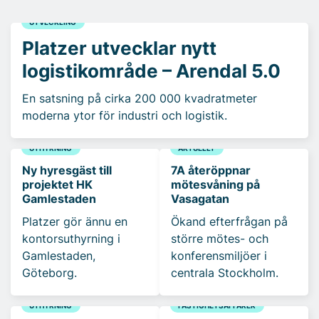
UTVECKLING
Platzer utvecklar nytt
logistikområde – Arendal 5.0
En satsning på cirka 200 000 kvadratmeter
moderna ytor för industri och logistik.
UTHYRNING
AKTUELLT
Ny hyresgäst till
7A återöppnar
projektet HK
mötesvåning på
Gamlestaden
Vasagatan
Platzer gör ännu en
Ökand efterfrågan på
kontorsuthyrning i
större mötes- och
Gamlestaden,
konferensmiljöer i
Göteborg.
centrala Stockholm.
UTHYRNING
FASTIGHETSAFFÄRER