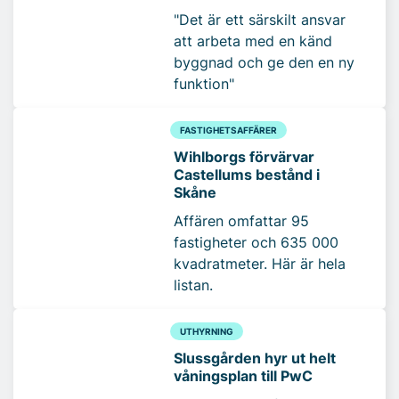
"Det är ett särskilt ansvar
att arbeta med en känd
byggnad och ge den en ny
funktion"
FASTIGHETSAFFÄRER
Wihlborgs förvärvar
Castellums bestånd i
Skåne
Affären omfattar 95
fastigheter och 635 000
kvadratmeter. Här är hela
listan.
UTHYRNING
Slussgården hyr ut helt
våningsplan till PwC