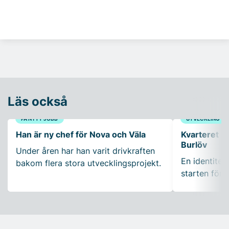
Läs också
PÅ NYTT JOBB
UTVECKLING
Han är ny chef för Nova och Väla
Kvarteret H
Burlöv
Under åren har han varit drivkraften
En identite
bakom flera stora utvecklingsprojekt.
starten för 