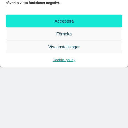
påverka vissa funktioner negativt.
Acceptera
Förneka
Visa inställningar
Citymarks nyhetsbrev
Cookie-policy
Få relevanta branschnyheter
varje vecka
Läs senaste analysen