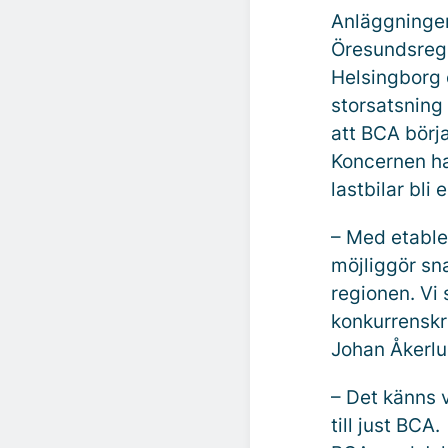
Anläggningen 
Öresundsreg
Helsingborg 
storsatsning 
att BCA börja
Koncernen ha
lastbilar bli
– Med etabler
möjliggör sna
regionen. Vi 
konkurrenskr
Johan Åkerlu
– Det känns v
till just BCA.