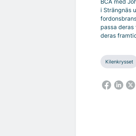
BCA med Joh
i Strängnäs u
fordonsbrans
passa deras 
deras framti
Kilenkrysset