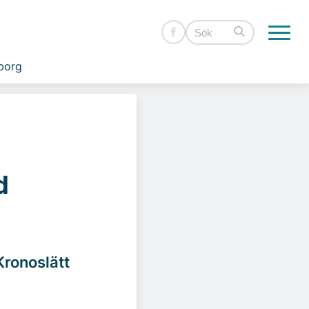
borg
d
Kronoslätt