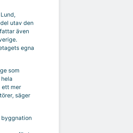
 Lund,
 del utav den
fattar även
verige.
retagets egna
läge som
 hela
 ett mer
törer, säger
n byggnation