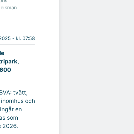
ons
 Heikman
2025 - kl. 07:58
le
ripark,
 600
VA: tvätt,
r inomhus och
ingår en
jas som
s 2026.