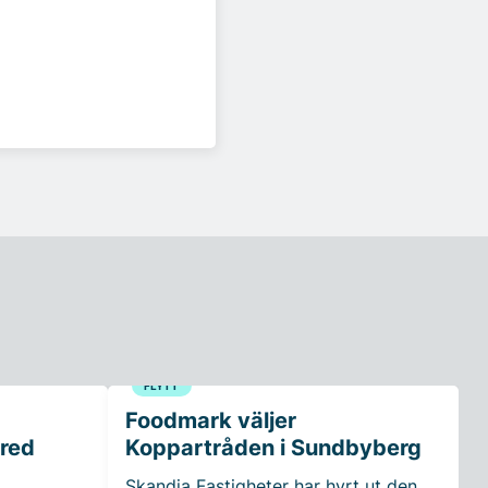
FLYTT
Foodmark väljer
rred
Koppartråden i Sundbyberg
Skandia Fastigheter har hyrt ut den