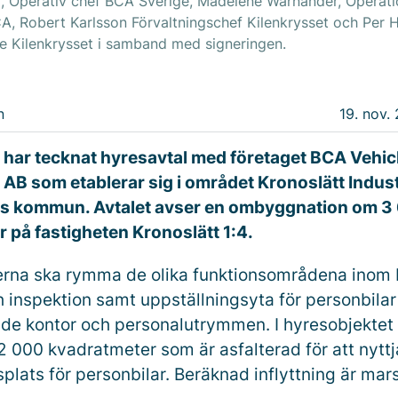
, Operativ chef BCA Sverige, Madelene Warnander, Operati
A, Robert Karlsson Förvaltningschef Kilenkrysset och Per
re Kilenkrysset i samband med signeringen.
n
19. nov. 
 har tecknat hyresavtal med företaget BCA Vehic
AB som etablerar sig i området Kronoslätt Indust
ps kommun. Avtalet avser en ombyggnation om 3
 på fastigheten Kronoslätt 1:4.
erna ska rymma de olika funktionsområdena inom B
h inspektion samt uppställningsyta för personbila
nde kontor och personalutrymmen. I hyresobjektet 
2 000 kvadratmeter som är asfalterad för att nytt
plats för personbilar. Beräknad inflyttning är mar