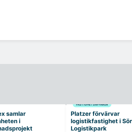
FASTIGHETSAFFÄRER
ex samlar
Platzer förvärvar
heten i
logistikfastighet i Sö
adsprojekt
Logistikpark