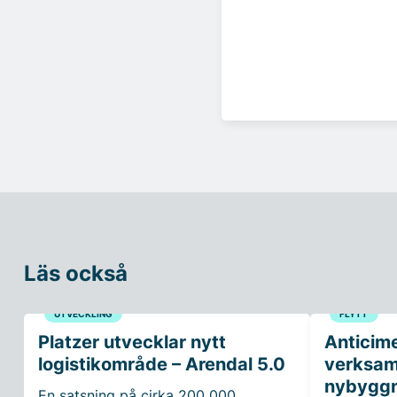
Läs också
UTVECKLING
FLYTT
Platzer utvecklar nytt
Anticim
logistikområde – Arendal 5.0
verksam
nybyggn
En satsning på cirka 200 000