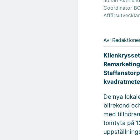
Johan Åkerlund
Coordinator BC
Affärsutveckla
Av: Redaktione
Kilenkrysset
Remarketing 
Staffanstor
kvadratmeter
De nya lokal
bilrekond oc
med tillhöra
tomtyta på 1
uppställnings