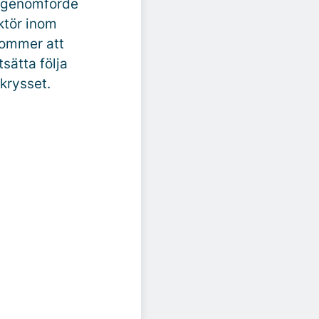
i genomförde
ktör inom
kommer att
sätta följa
krysset.