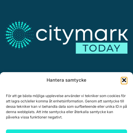
Annonsera
Hantera samtycke
Om Citymark.today
Personuppgiftspolicy
För att ge bästa möjliga upplevelse använder vi tekniker som cookies för
att lagra och/eller komma åt enhetsinformation. Genom att samtycke till
dessa tekniker kan vi behandla data som surfbeteende eller unika ID:n på
denna webbplats. Att inte samtycka eller återkalla samtycke kan
påverka vissa funktioner negativt.
Citymark, Östernäsvägen 1, 827 32 Ljusdal
www.citymark.se
, Tel. växel 0651-15050,
Policy för