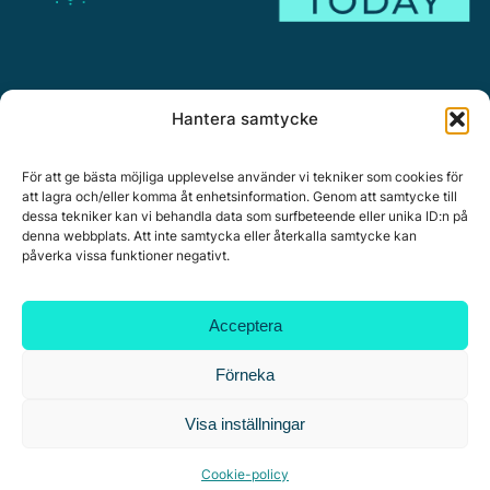
Annonsera
Hantera samtycke
Om Citymark.today
Personuppgiftspolicy
För att ge bästa möjliga upplevelse använder vi tekniker som cookies för
att lagra och/eller komma åt enhetsinformation. Genom att samtycke till
dessa tekniker kan vi behandla data som surfbeteende eller unika ID:n på
denna webbplats. Att inte samtycka eller återkalla samtycke kan
påverka vissa funktioner negativt.
Citymark, Östernäsvägen 1, 827 32 Ljusdal
www.citymark.se
, Tel. växel 0651-15050,
Policy för
Acceptera
datahantering, integritet och cookies.
Copyright © 2025 All rights reserved.
Förneka
Visa inställningar
Cookie-policy