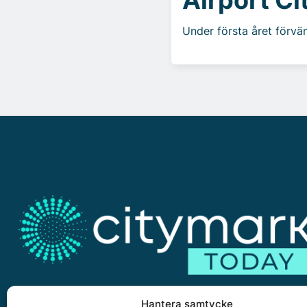
Under första året förv
Hantera samtycke