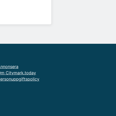
nnonsera
m Citymark.today
ersonuppgiftspolicy