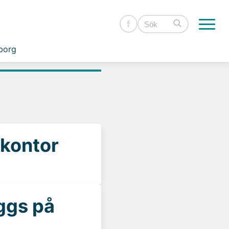
borg
-kontor
ggs på