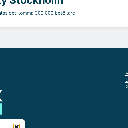
äntas det komma 300 000 besökare
A
O
P