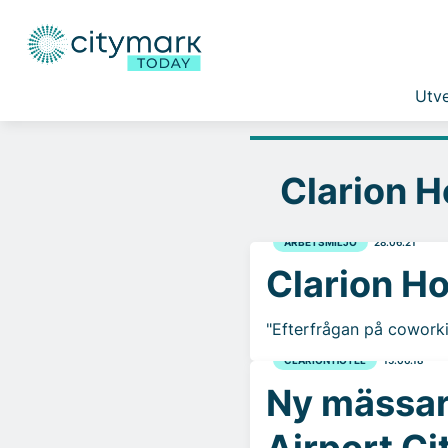
Utve
Clarion H
ARBETSMILJÖ
28.06.21
Clarion Ho
"Efterfrågan på coworki
CLARION HOTEL
15.06.18
Ny mässar
Airport C