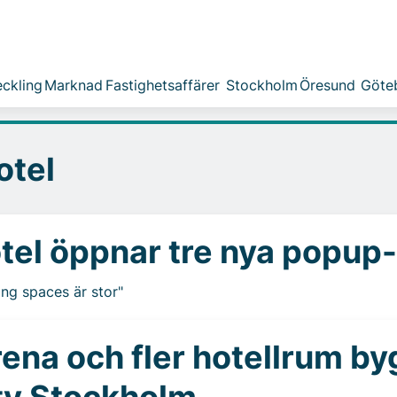
ckling
Marknad
Fastighetsaffärer
Stockholm
Öresund
Göte
otel
tel öppnar tre nya popup
ng spaces är stor"
ena och fler hotellrum by
ity Stockholm