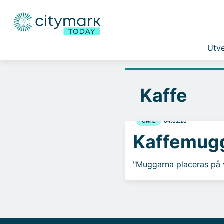
Utve
Kaffe
CAFÉ
04.02.20
Kaffemugga
"Muggarna placeras på v