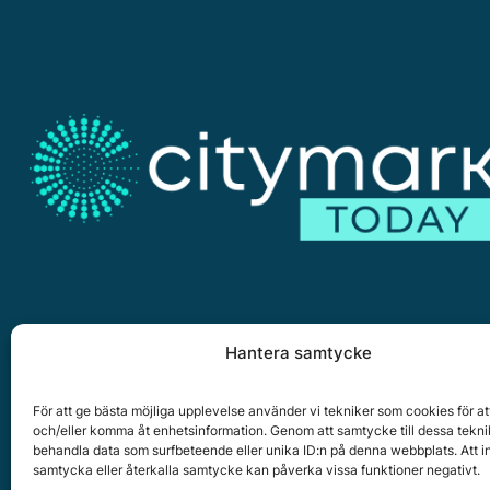
Hantera samtycke
Citymark, Östernäsvägen 1, 827 32 Ljusdal
www.citymark.se
, Tel. växel 0651-15050,
Policy för dat
För att ge bästa möjliga upplevelse använder vi tekniker som cookies för at
och/eller komma åt enhetsinformation. Genom att samtycke till dessa tekni
Copyright © 2025 All rights reserved.
behandla data som surfbeteende eller unika ID:n på denna webbplats. Att i
samtycka eller återkalla samtycke kan påverka vissa funktioner negativt.