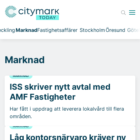
ckling
Marknad
Fastighetsaffärer
Stockholm
Öresund
Göte
Marknad
MARKNAD
ISS skriver nytt avtal med
AMF Fastigheter
Har fått i uppdrag att leverera lokalvård till flera
områden.
MARKNAD
Låg kontorsnärvaro kräver ny