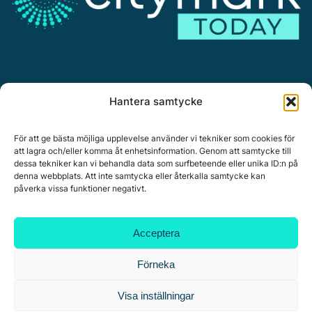
Annonsera
Hantera samtycke
Om Citymark.today
Personuppgiftspolicy
För att ge bästa möjliga upplevelse använder vi tekniker som cookies för
att lagra och/eller komma åt enhetsinformation. Genom att samtycke till
dessa tekniker kan vi behandla data som surfbeteende eller unika ID:n på
denna webbplats. Att inte samtycka eller återkalla samtycke kan
påverka vissa funktioner negativt.
Citymark, Östernäsvägen 1, 827 32 Ljusdal
www.citymark.se
, Tel. växel 0651-15050,
Policy för
Acceptera
datahantering, integritet och cookies.
Copyright © 2025 All rights reserved.
Förneka
Visa inställningar