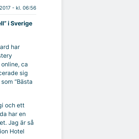
 2017 - kl. 06:56
l” i Sverige
ard har
stery
online, ca
cerade sig
et som ”Bästa
gi och ett
nda har en
et. Jag är så
ion Hotel