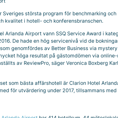
ort
 Sveriges största program för benchmarking och 
ch kvalitet i hotell- och konferensbranschen.
tel Arlanda Airport vann SSQ Service Award i kate
 2016. De hade en hög servicenivå vid de bokninga
som genomfördes av Better Business via mystery 
mycket höga resultat på gästomdömen via online-r
ällts av ReviewPro, säger Veronica Boxberg Kar
set som bästa affärshotell är Clarion Hotel Arland
med för utvärdering under 2017, tillsammans med
 Arlanda Airport
har 414 hotellrum, 44 möteslokale