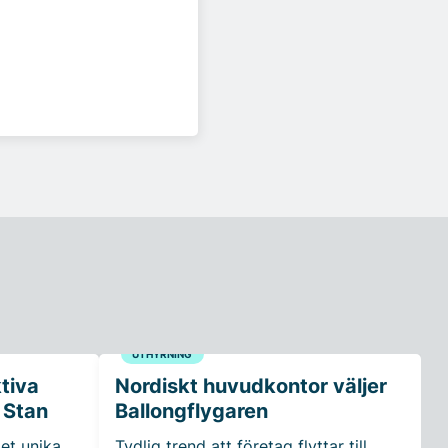
UTHYRNING
ktiva
Nordiskt huvudkontor väljer
 Stan
Ballongflygaren
et unika
Tydlig trend att företag flyttar till