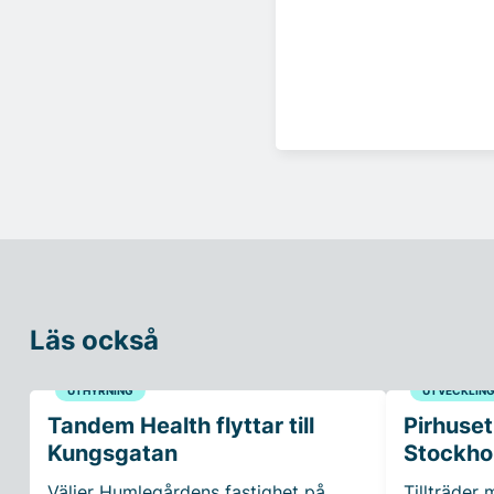
Läs också
UTHYRNING
UTVECKLIN
Tandem Health flyttar till
Pirhuset
Kungsgatan
Stockho
Väljer Humlegårdens fastighet på
Tillträder