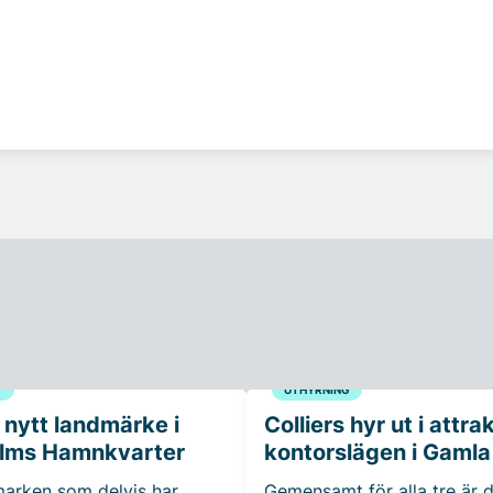
G
UTHYRNING
 nytt landmärke i
Colliers hyr ut i attra
lms Hamnkvarter
kontorslägen i Gamla
 marken som delvis har
Gemensamt för alla tre är d