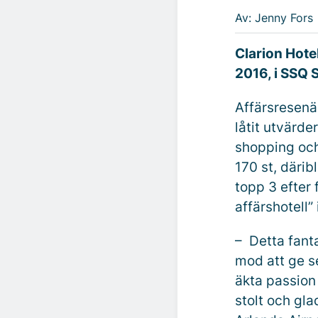
Av: Jenny Fors
Clarion Hote
2016, i SSQ 
Affärsresen
låtit utvärd
shopping och
170 st, däri
topp 3 efter 
affärshotell”
– Detta fanta
mod att ge s
äkta passion 
stolt och gl