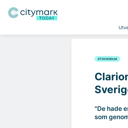
Utve
STOCKHOLM
Clario
Sverig
"De hade e
som genomf