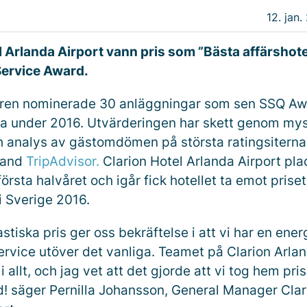
12. jan.
l Arlanda Airport vann pris som ”Bästa affärshotel
Service Award.
ären nominerade 30 anläggningar som sen SSQ Aw
era under 2016. Utvärderingen har skett genom my
 analys av gästomdömen på största ratingsiterna 
bland
TripAdvisor.
Clarion Hotel Arlanda Airport pla
första halvåret och igår fick hotellet ta emot pris
 i Sverige 2016.
stiska pris ger oss bekräftelse i att vi har en ener
ervice utöver det vanliga. Teamet på Clarion Arla
i allt, och jag vet att det gjorde att vi tog hem pris
ad! säger Pernilla Johansson, General Manager Clar