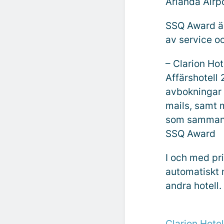
Arlanda Airp
SSQ Award är
av service o
– Clarion Ho
Affärshotell
avbokningar 
mails, samt 
som sammanst
SSQ Award
I och med pri
automatiskt 
andra hotell.
Clarion Hotel