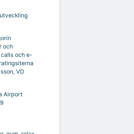
utveckling
gorin
r och
calls och e-
atingsiterna
lsson, VD
a Airport
 9
r, gym, relax