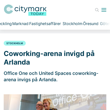
ckling
Marknad
Fastighetsaffärer
Stockholm
Öresund
Göte
STOCKHOLM
Coworking-arena invigd på
Arlanda
​​​Office One och United Spaces coworking-
arena invigs på Arlanda.