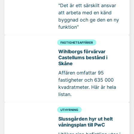
"Det är ett särskilt ansvar
att arbeta med en känd
byggnad och ge den en ny
funktion"
FASTIGHETSAFFÄRER
Wihlborgs förvärvar
Castellums bestånd i
Skåne
Affären omfattar 95
fastigheter och 635 000
kvadratmeter. Här är hela
listan.
UTHYRNING
Slussgården hyr ut helt
våningsplan till PwC