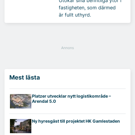
Utökar sina befintliga ytor i
fastigheten, som därmed
är fullt uthyrd.
Mest lästa
Platzer utvecklar nytt logistikområde –
Arendal 5.0
Ny hyresgäst till projektet HK Gamlestaden