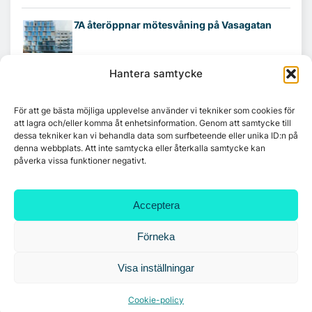
7A återöppnar mötesvåning på Vasagatan
Hantera samtycke
Tandem Health flyttar till Kungsgatan
För att ge bästa möjliga upplevelse använder vi tekniker som cookies för
att lagra och/eller komma åt enhetsinformation. Genom att samtycke till
dessa tekniker kan vi behandla data som surfbeteende eller unika ID:n på
Croisette rådgivare vid fastighetsaffär
denna webbplats. Att inte samtycka eller återkalla samtycke kan
påverka vissa funktioner negativt.
Acceptera
Förneka
Visa inställningar
Cookie-policy