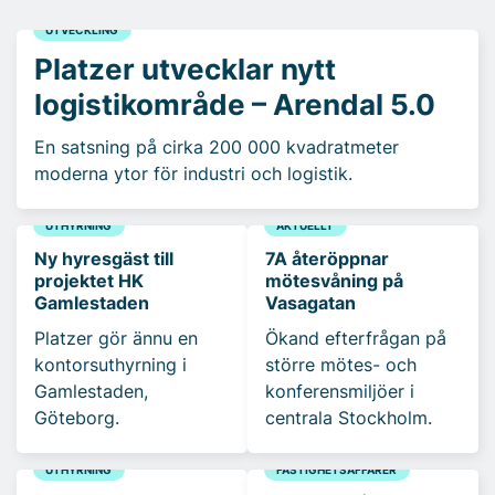
UTVECKLING
Platzer utvecklar nytt
logistikområde – Arendal 5.0
En satsning på cirka 200 000 kvadratmeter
moderna ytor för industri och logistik.
UTHYRNING
AKTUELLT
Ny hyresgäst till
7A återöppnar
projektet HK
mötesvåning på
Gamlestaden
Vasagatan
Platzer gör ännu en
Ökand efterfrågan på
kontorsuthyrning i
större mötes- och
Gamlestaden,
konferensmiljöer i
Göteborg.
centrala Stockholm.
UTHYRNING
FASTIGHETSAFFÄRER