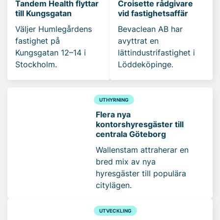
Tandem Health flyttar
Croisette rådgivare
till Kungsgatan
vid fastighetsaffär
Väljer Humlegårdens
Bevaclean AB har
fastighet på
avyttrat en
Kungsgatan 12–14 i
lättindustrifastighet i
Stockholm.
Löddeköpinge.
UTHYRNING
Flera nya
kontorshyresgäster till
centrala Göteborg
Wallenstam attraherar en
bred mix av nya
hyresgäster till populära
citylägen.
UTVECKLING