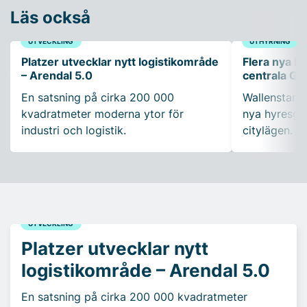
Läs också
UTVECKLING
UTHYRNING
Platzer utvecklar nytt logistikområde
Flera nya ko
– Arendal 5.0
centrala Gö
En satsning på cirka 200 000
Wallenstam 
kvadratmeter moderna ytor för
nya hyresgäs
industri och logistik.
citylägen.
UTVECKLING
Platzer utvecklar nytt
logistikområde – Arendal 5.0
En satsning på cirka 200 000 kvadratmeter