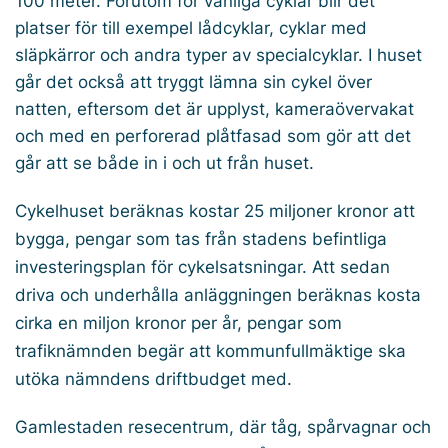
100 meter. Förutom för vanliga cyklar blir det
platser för till exempel lådcyklar, cyklar med
släpkärror och andra typer av specialcyklar. I huset
går det också att tryggt lämna sin cykel över
natten, eftersom det är upplyst, kameraövervakat
och med en perforerad plåtfasad som gör att det
går att se både in i och ut från huset.
Cykelhuset beräknas kostar 25 miljoner kronor att
bygga, pengar som tas från stadens befintliga
investeringsplan för cykelsatsningar. Att sedan
driva och underhålla anläggningen beräknas kosta
cirka en miljon kronor per år, pengar som
trafiknämnden begär att kommunfullmäktige ska
utöka nämndens driftbudget med.
Gamlestaden resecentrum, där tåg, spårvagnar och