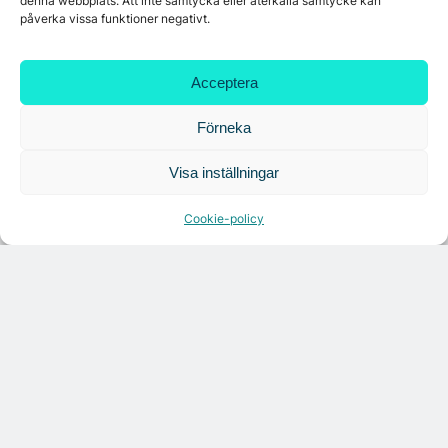
denna webbplats. Att inte samtycka eller återkalla samtycke kan
påverka vissa funktioner negativt.
Croisette rådgivare vid fastighetsaffär
Acceptera
Förneka
Visa inställningar
Cookie-policy