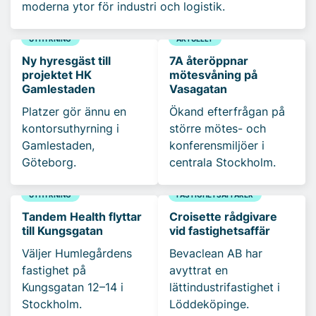
moderna ytor för industri och logistik.
UTHYRNING
AKTUELLT
Ny hyresgäst till
7A återöppnar
projektet HK
mötesvåning på
Gamlestaden
Vasagatan
Platzer gör ännu en
Ökand efterfrågan på
kontorsuthyrning i
större mötes- och
Gamlestaden,
konferensmiljöer i
Göteborg.
centrala Stockholm.
UTHYRNING
FASTIGHETSAFFÄRER
Tandem Health flyttar
Croisette rådgivare
till Kungsgatan
vid fastighetsaffär
Väljer Humlegårdens
Bevaclean AB har
fastighet på
avyttrat en
Kungsgatan 12–14 i
lättindustrifastighet i
Stockholm.
Löddeköpinge.