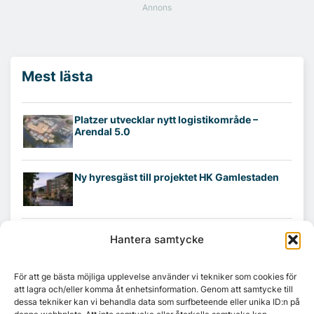
Mest lästa
Platzer utvecklar nytt logistikområde –
Arendal 5.0
Ny hyresgäst till projektet HK Gamlestaden
7A återöppnar mötesvåning på Vasagatan
Hantera samtycke
För att ge bästa möjliga upplevelse använder vi tekniker som cookies för
att lagra och/eller komma åt enhetsinformation. Genom att samtycke till
Tandem Health flyttar till Kungsgatan
dessa tekniker kan vi behandla data som surfbeteende eller unika ID:n på