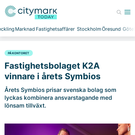
ckling
Marknad
Fastighetsaffärer
Stockholm
Öresund
Göte
PÅ KONTORET
Fastighetsbolaget K2A
vinnare i årets Symbios
Årets Symbios prisar svenska bolag som
lyckas kombinera ansvarstagande med
lönsam tillväxt.