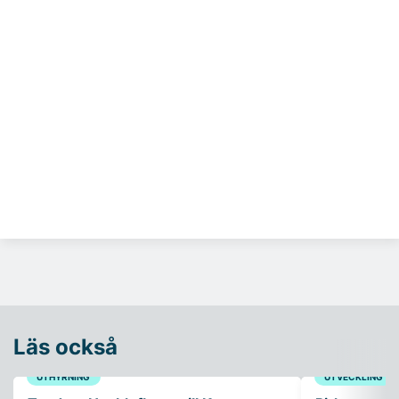
Läs också
UTHYRNING
UTVECKLING