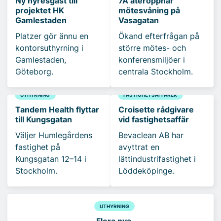
Ny hyresgäst till
7A återöppnar
projektet HK
mötesvåning på
Gamlestaden
Vasagatan
Platzer gör ännu en
Ökand efterfrågan på
kontorsuthyrning i
större mötes- och
Gamlestaden,
konferensmiljöer i
Göteborg.
centrala Stockholm.
UTHYRNING
FASTIGHETSAFFÄRER
Tandem Health flyttar
Croisette rådgivare
till Kungsgatan
vid fastighetsaffär
Väljer Humlegårdens
Bevaclean AB har
fastighet på
avyttrat en
Kungsgatan 12–14 i
lättindustrifastighet i
Stockholm.
Löddeköpinge.
UTHYRNING
Flera nya