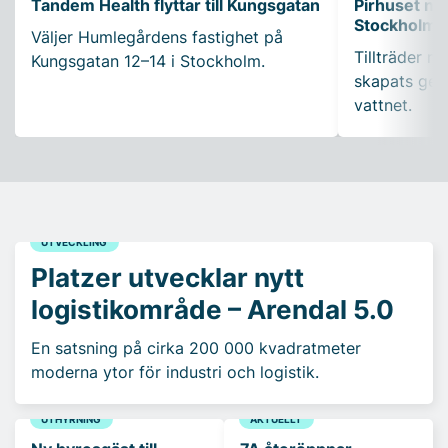
Tandem Health flyttar till Kungsgatan
Pirhuset nyt
Stockholms
Väljer Humlegårdens fastighet på
Tillträder m
Kungsgatan 12–14 i Stockholm.
skapats gen
vattnet.
UTVECKLING
Platzer utvecklar nytt
logistikområde – Arendal 5.0
En satsning på cirka 200 000 kvadratmeter
moderna ytor för industri och logistik.
UTHYRNING
AKTUELLT