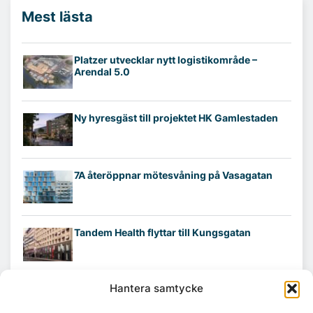
Mest lästa
Platzer utvecklar nytt logistikområde –
Arendal 5.0
Ny hyresgäst till projektet HK Gamlestaden
7A återöppnar mötesvåning på Vasagatan
Tandem Health flyttar till Kungsgatan
Hantera samtycke
Croisette rådgivare vid fastighetsaffär