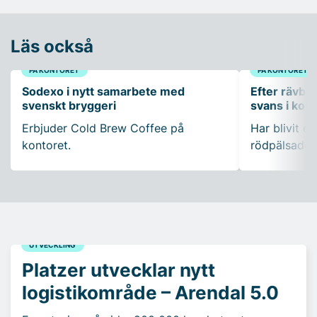
Läs också
PÅ KONTORET
PÅ KONTORET
Sodexo i nytt samarbete med
Efter rävbesö
svenskt bryggeri
svans i ko
Erbjuder Cold Brew Coffee på
Har blivit en
kontoret.
rödpälsade 
UTVECKLING
Platzer utvecklar nytt
logistikområde – Arendal 5.0