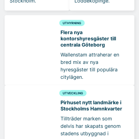
Stockholm.
Löddeköpinge.
UTHYRNING
Flera nya
kontorshyresgäster till
centrala Göteborg
Wallenstam attraherar en
bred mix av nya
hyresgäster till populära
citylägen.
UTVECKLING
Pirhuset nytt landmärke i
Stockholms Hamnkvarter
Tillträder marken som
delvis har skapats genom
stadens utbyggnad i