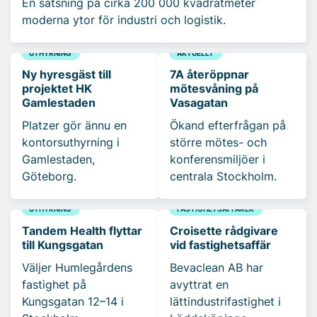
En satsning på cirka 200 000 kvadratmeter
moderna ytor för industri och logistik.
UTHYRNING
AKTUELLT
Ny hyresgäst till
7A återöppnar
projektet HK
mötesvåning på
Gamlestaden
Vasagatan
Platzer gör ännu en
Ökand efterfrågan på
kontorsuthyrning i
större mötes- och
Gamlestaden,
konferensmiljöer i
Göteborg.
centrala Stockholm.
UTHYRNING
FASTIGHETSAFFÄRER
Tandem Health flyttar
Croisette rådgivare
till Kungsgatan
vid fastighetsaffär
Väljer Humlegårdens
Bevaclean AB har
fastighet på
avyttrat en
Kungsgatan 12–14 i
lättindustrifastighet i