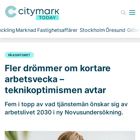
ckling
Marknad
Fastighetsaffärer
Stockholm
Öresund
Göte
PÅ KONTORET
Fler drömmer om kortare
arbetsvecka –
teknikoptimismen avtar
Fem i topp av vad tjänstemän önskar sig av
arbetslivet 2030 i ny Novusundersökning.