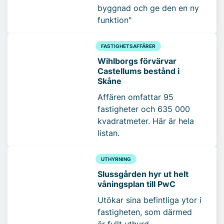
byggnad och ge den en ny
funktion"
FASTIGHETSAFFÄRER
Wihlborgs förvärvar
Castellums bestånd i
Skåne
Affären omfattar 95
fastigheter och 635 000
kvadratmeter. Här är hela
listan.
UTHYRNING
Slussgården hyr ut helt
våningsplan till PwC
Utökar sina befintliga ytor i
fastigheten, som därmed
är fullt uthyrd.