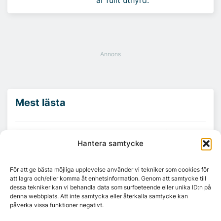
Mest lästa
Platzer utvecklar nytt logistikområde –
Arendal 5.0
Hantera samtycke
För att ge bästa möjliga upplevelse använder vi tekniker som cookies för
Ny hyresgäst till projektet HK Gamlestaden
att lagra och/eller komma åt enhetsinformation. Genom att samtycke till
dessa tekniker kan vi behandla data som surfbeteende eller unika ID:n på
denna webbplats. Att inte samtycka eller återkalla samtycke kan
påverka vissa funktioner negativt.
7A återöppnar mötesvåning på Vasagatan