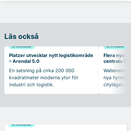
Läs också
UTVECKLING
UTHYRNING
Platzer utvecklar nytt logistikområde
Flera nya ko
– Arendal 5.0
centrala Gö
En satsning på cirka 200 000
Wallenstam 
kvadratmeter moderna ytor för
nya hyresgäs
industri och logistik.
citylägen.
UTVECKLING