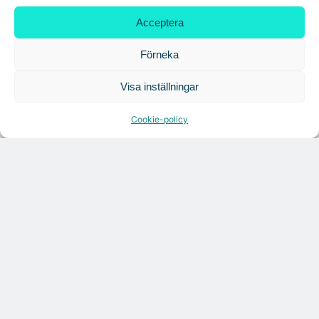
Acceptera
Tandem Health flyttar till Kungsgatan
Förneka
Visa inställningar
Croisette rådgivare vid fastighetsaffär
Cookie-policy