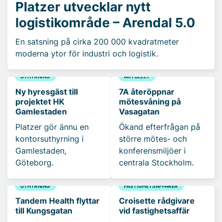
Platzer utvecklar nytt
logistikområde – Arendal 5.0
En satsning på cirka 200 000 kvadratmeter
moderna ytor för industri och logistik.
UTHYRNING
AKTUELLT
Ny hyresgäst till
7A återöppnar
projektet HK
mötesvåning på
Gamlestaden
Vasagatan
Platzer gör ännu en
Ökand efterfrågan på
kontorsuthyrning i
större mötes- och
Gamlestaden,
konferensmiljöer i
Göteborg.
centrala Stockholm.
UTHYRNING
FASTIGHETSAFFÄRER
Tandem Health flyttar
Croisette rådgivare
till Kungsgatan
vid fastighetsaffär