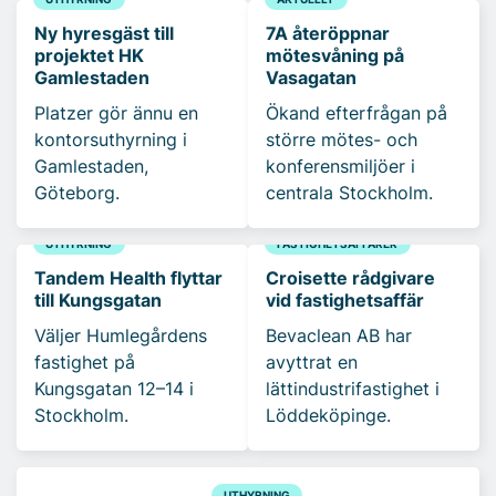
Ny hyresgäst till
7A återöppnar
projektet HK
mötesvåning på
Gamlestaden
Vasagatan
Platzer gör ännu en
Ökand efterfrågan på
kontorsuthyrning i
större mötes- och
Gamlestaden,
konferensmiljöer i
Göteborg.
centrala Stockholm.
UTHYRNING
FASTIGHETSAFFÄRER
Tandem Health flyttar
Croisette rådgivare
till Kungsgatan
vid fastighetsaffär
Väljer Humlegårdens
Bevaclean AB har
fastighet på
avyttrat en
Kungsgatan 12–14 i
lättindustrifastighet i
Stockholm.
Löddeköpinge.
UTHYRNING