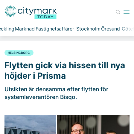
ckling
Marknad
Fastighetsaffärer
Stockholm
Öresund
Göte
HELSINGBORG
Flytten gick via hissen till nya
höjder i Prisma
Utsikten är densamma efter flytten för
systemleverantören Bisqo.