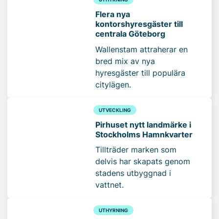
Flera nya
kontorshyresgäster till
centrala Göteborg
Wallenstam attraherar en
bred mix av nya
hyresgäster till populära
citylägen.
UTVECKLING
Pirhuset nytt landmärke i
Stockholms Hamnkvarter
Tillträder marken som
delvis har skapats genom
stadens utbyggnad i
vattnet.
UTHYRNING