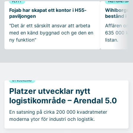
FLYTT
FASTIGHETSAFF
Fojab har skapat ett kontor i H55-
Wihlborgs f
paviljongen
bestånd i S
"Det är ett särskilt ansvar att arbeta
Affären omfa
med en känd byggnad och ge den en
635 000 kva
ny funktion"
listan.
UTVECKLING
Platzer utvecklar nytt
logistikområde – Arendal 5.0
En satsning på cirka 200 000 kvadratmeter
moderna ytor för industri och logistik.
UTHYRNING
AKTUELLT