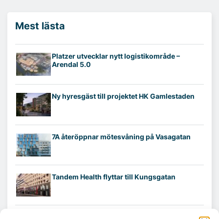
Mest lästa
Platzer utvecklar nytt logistikområde –
Arendal 5.0
Ny hyresgäst till projektet HK Gamlestaden
7A återöppnar mötesvåning på Vasagatan
Tandem Health flyttar till Kungsgatan
Croisette rådgivare vid fastighetsaffär