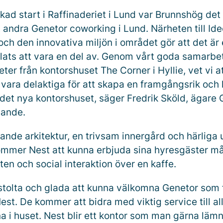
ckad start i Raffinaderiet i Lund var Brunnshög det 
t andra Genetor coworking i Lund. Närheten till Ide
ch den innovativa miljön i området gör att det är
ats att vara en del av. Genom vårt goda samarb
ter från kontorshuset The Corner i Hyllie, vet vi at
t vara delaktiga för att skapa en framgångsrik och
 det nya kontorshuset, säger Fredrik Sköld, ägare G
ande.
lande arkitektur, en trivsam innergård och härliga u
kommer Nest att kunna erbjuda sina hyresgäster m
en och social interaktion över en kaffe.
 stolta och glada att kunna välkomna Genetor som 
est. De kommer att bidra med viktig service till al
a i huset. Nest blir ett kontor som man gärna lä