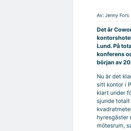
Av: Jenny Fors
Det är Cowo
kontorshotel
Lund. På tot
konferens oc
början av 20
Nu är det kla
sitt kontor 
klart under f
sjunde totalt
kvadratmeter
hyresgäster 
mötesrum, sa