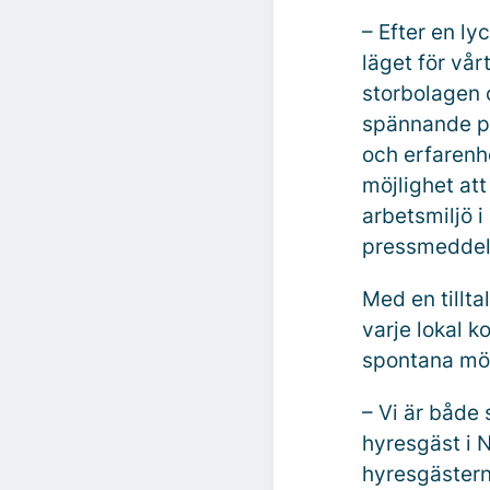
– Efter en ly
läget för vår
storbolagen o
spännande pl
och erfarenhe
möjlighet at
arbetsmiljö i
pressmeddel
Med en tillta
varje lokal 
spontana möt
– Vi är både
hyresgäst i N
hyresgästern