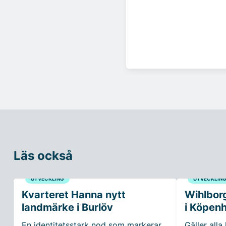
Läs också
UTVECKLING
UTVECKLIN
Kvarteret Hanna nytt
Wihlborg
landmärke i Burlöv
i Köpen
En identitetsstark nod som markerar
Gäller alla