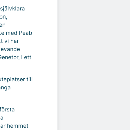
självklara
on,
 en
ete med Peab
t vi har
 levande
enetor, i ett
teplatser till
ånga
första
la
mnar hemmet