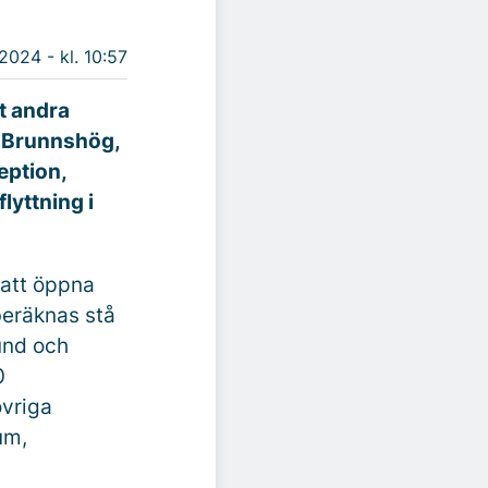
 2024 - kl. 10:57
t andra
i Brunnshög,
eption,
lyttning i
 att öppna
beräknas stå
Lund och
0
övriga
um,