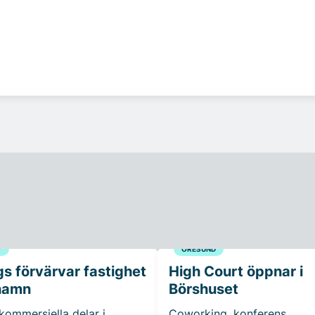
G
ÖRESUND
s förvärvar fastighet
High Court öppnar i
hamn
Börshuset
 kommersiella delar i
Coworking, konferens,