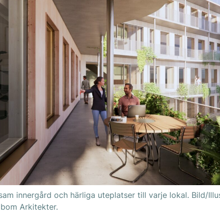
sam innergård och härliga uteplatser till varje lokal. Bild/Illu
bom Arkitekter.