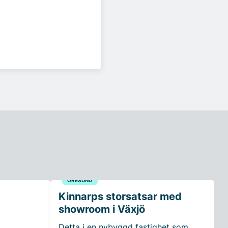
ÖRESUND
Kinnarps storsatsar med
showroom i Växjö
Detta i en nybyggd fastighet som