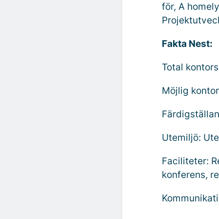
för, A homel
Projektutveck
Fakta Nest:
Total kontor
Möjlig konto
Färdigställan
Utemiljö: Ute
Faciliteter:
konferens, r
Kommunikatio