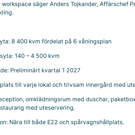
y workspace säger Anders Tojkander, Affärschef 
ling.
syta: 8 400 kvm fördelat på 6 våningsplan
rsyta: 140 – 4 500 kvm
de: Preliminärt kvartal 1 2027
plats till varje lokal och trivsam innergård med ut
 Reception, omklädningsrum med duschar, paketbox
estaurang med uteservering.
n: Nära till både E22 och spårvagnshållplats.