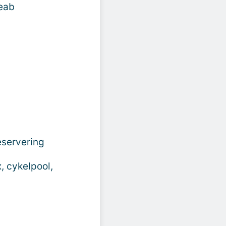
Peab
eservering
, cykelpool,