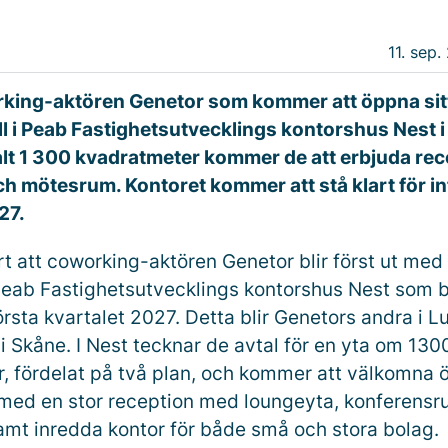
11. sep.
rking-aktören Genetor som kommer att öppna sit
l i Peab Fastighetsutvecklings kontorshus Nest 
alt 1 300 kvadratmeter kommer de att erbjuda rec
h mötesrum. Kontoret kommer att stå klart för inf
27.
rt att coworking-aktören Genetor blir först ut med
i Peab Fastighetsutvecklings kontorshus Nest som 
örsta kvartalet 2027. Detta blir Genetors andra i 
 i Skåne. I Nest tecknar de avtal för en yta om 130
, fördelat på två plan, och kommer att välkomna 
med en stor reception med loungeyta, konferensr
mt inredda kontor för både små och stora bolag.