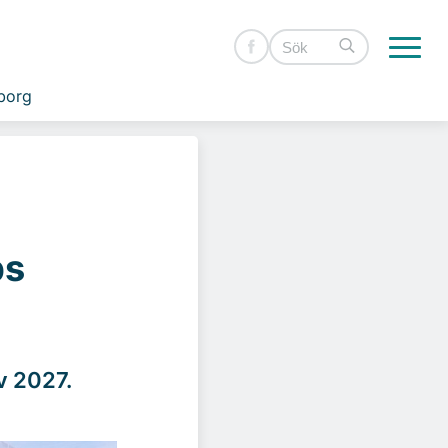
borg
bs
av 2027.