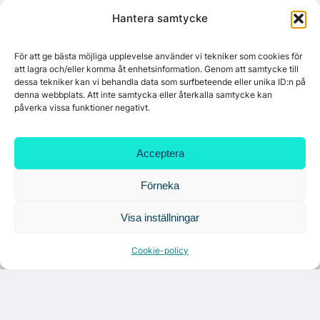
Hantera samtycke
För att ge bästa möjliga upplevelse använder vi tekniker som cookies för
Croisette rådgivare vid fastighetsaffär
att lagra och/eller komma åt enhetsinformation. Genom att samtycke till
dessa tekniker kan vi behandla data som surfbeteende eller unika ID:n på
denna webbplats. Att inte samtycka eller återkalla samtycke kan
påverka vissa funktioner negativt.
7A återöppnar mötesvåning på Vasagatan
Acceptera
Förneka
Visa inställningar
Cookie-policy