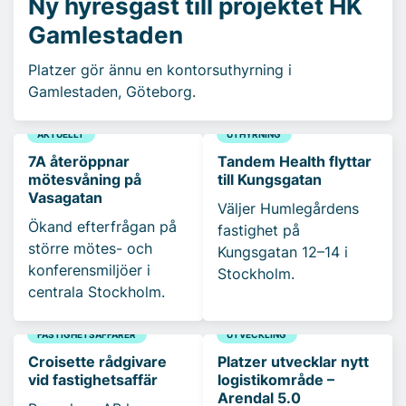
Ny hyresgäst till projektet HK
Gamlestaden
Platzer gör ännu en kontorsuthyrning i
Gamlestaden, Göteborg.
AKTUELLT
UTHYRNING
7A återöppnar
Tandem Health flyttar
mötesvåning på
till Kungsgatan
Vasagatan
Väljer Humlegårdens
Ökand efterfrågan på
fastighet på
större mötes- och
Kungsgatan 12–14 i
konferensmiljöer i
Stockholm.
centrala Stockholm.
FASTIGHETSAFFÄRER
UTVECKLING
Croisette rådgivare
Platzer utvecklar nytt
vid fastighetsaffär
logistikområde –
Arendal 5.0