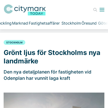
ckling
Marknad
Fastighetsaffärer
Stockholm
Öresund
Göte
STOCKHOLM
Grönt ljus för Stockholms nya
landmärke
Den nya detaljplanen för fastigheten vid
Odenplan har vunnit laga kraft