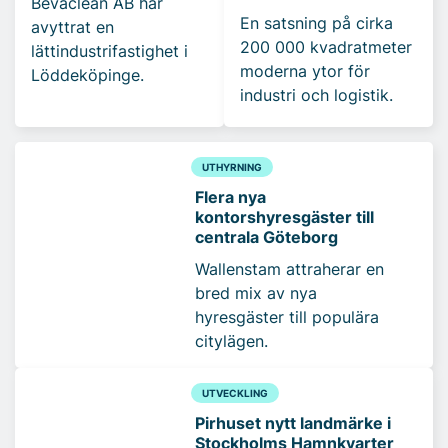
Bevaclean AB har
En satsning på cirka
avyttrat en
200 000 kvadratmeter
lättindustrifastighet i
moderna ytor för
Löddeköpinge.
industri och logistik.
UTHYRNING
Flera nya
kontorshyresgäster till
centrala Göteborg
Wallenstam attraherar en
bred mix av nya
hyresgäster till populära
citylägen.
UTVECKLING
Pirhuset nytt landmärke i
Stockholms Hamnkvarter