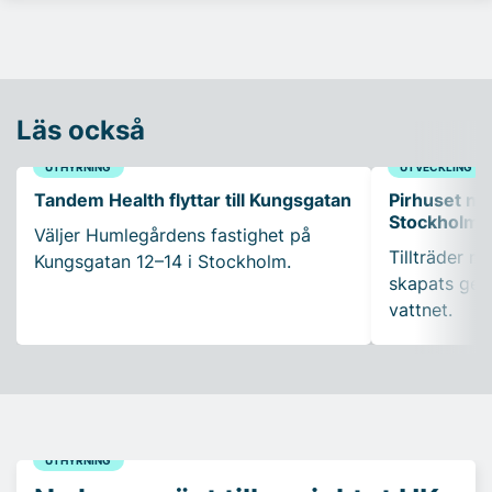
Läs också
UTHYRNING
UTVECKLING
Tandem Health flyttar till Kungsgatan
Pirhuset nyt
Stockholms
Väljer Humlegårdens fastighet på
Tillträder m
Kungsgatan 12–14 i Stockholm.
skapats gen
vattnet.
UTHYRNING