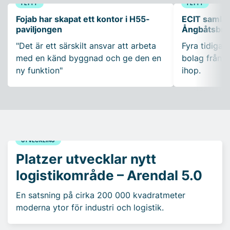
FLYTT
FLYTT
Fojab har skapat ett kontor i H55-
ECIT samla
paviljongen
Ångbåtsbro
"Det är ett särskilt ansvar att arbeta
Fyra tidigar
med en känd byggnad och ge den en
bolag från E
ny funktion"
ihop.
UTVECKLING
Platzer utvecklar nytt
logistikområde – Arendal 5.0
En satsning på cirka 200 000 kvadratmeter
moderna ytor för industri och logistik.