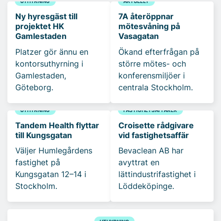
UTHYRNING
AKTUELLT
Ny hyresgäst till
7A återöppnar
projektet HK
mötesvåning på
Gamlestaden
Vasagatan
Platzer gör ännu en
Ökand efterfrågan på
kontorsuthyrning i
större mötes- och
Gamlestaden,
konferensmiljöer i
Göteborg.
centrala Stockholm.
UTHYRNING
FASTIGHETSAFFÄRER
Tandem Health flyttar
Croisette rådgivare
till Kungsgatan
vid fastighetsaffär
Väljer Humlegårdens
Bevaclean AB har
fastighet på
avyttrat en
Kungsgatan 12–14 i
lättindustrifastighet i
Stockholm.
Löddeköpinge.