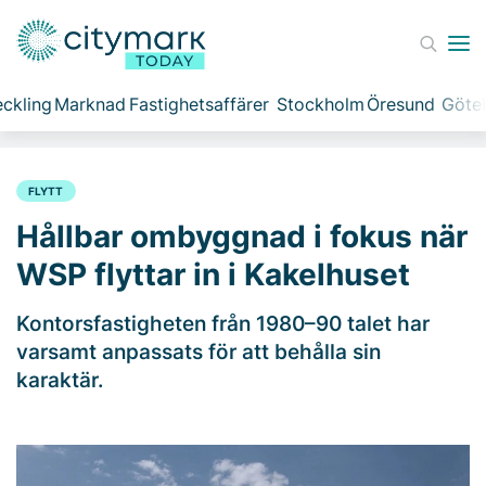
ckling
Marknad
Fastighetsaffärer
Stockholm
Öresund
Göte
FLYTT
Hållbar ombyggnad i fokus när
WSP flyttar in i Kakelhuset
Kontorsfastigheten från 1980–90 talet har
varsamt anpassats för att behålla sin
karaktär.