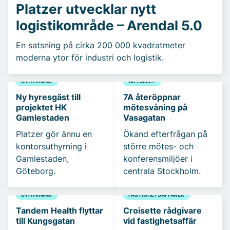
Platzer utvecklar nytt
logistikområde – Arendal 5.0
En satsning på cirka 200 000 kvadratmeter
moderna ytor för industri och logistik.
UTHYRNING
AKTUELLT
Ny hyresgäst till
7A återöppnar
projektet HK
mötesvåning på
Gamlestaden
Vasagatan
Platzer gör ännu en
Ökand efterfrågan på
kontorsuthyrning i
större mötes- och
Gamlestaden,
konferensmiljöer i
Göteborg.
centrala Stockholm.
UTHYRNING
FASTIGHETSAFFÄRER
Tandem Health flyttar
Croisette rådgivare
till Kungsgatan
vid fastighetsaffär