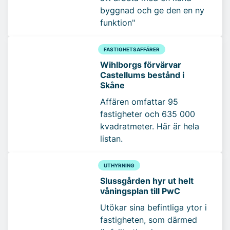
byggnad och ge den en ny
funktion"
FASTIGHETSAFFÄRER
Wihlborgs förvärvar
Castellums bestånd i
Skåne
Affären omfattar 95
fastigheter och 635 000
kvadratmeter. Här är hela
listan.
UTHYRNING
Slussgården hyr ut helt
våningsplan till PwC
Utökar sina befintliga ytor i
fastigheten, som därmed