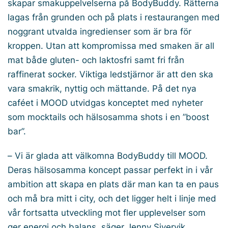
skapar smakuppelvelserna på BodyBuddy. Rätterna
lagas från grunden och på plats i restaurangen med
noggrant utvalda ingredienser som är bra för
kroppen. Utan att kompromissa med smaken är all
mat både gluten- och laktosfri samt fri från
raffinerat socker. Viktiga ledstjärnor är att den ska
vara smakrik, nyttig och mättande. På det nya
caféet i MOOD utvidgas konceptet med nyheter
som mocktails och hälsosamma shots i en ”boost
bar”.
–
Vi är glada att välkomna BodyBuddy till MOOD.
Deras hälsosamma koncept passar perfekt in i vår
ambition att skapa en plats där man kan ta en paus
och må bra mitt i city, och det ligger helt i linje med
vår fortsatta utveckling mot fler upplevelser som
ger energi och balans, säger Jenny Sivervik,