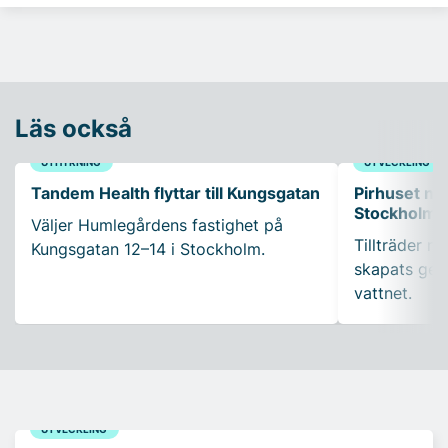
Läs också
UTHYRNING
UTVECKLING
Tandem Health flyttar till Kungsgatan
Pirhuset nyt
Stockholms
Väljer Humlegårdens fastighet på
Tillträder m
Kungsgatan 12–14 i Stockholm.
skapats gen
vattnet.
UTVECKLING