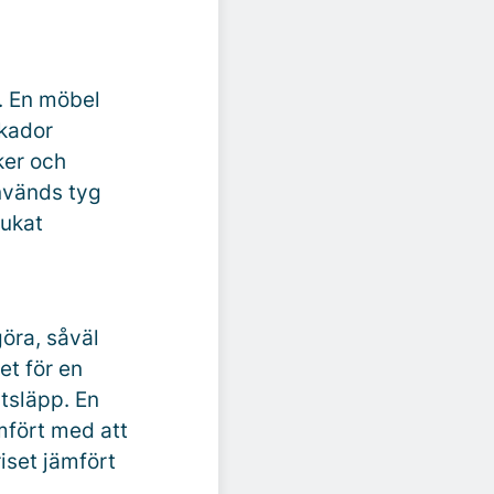
. En möbel
skador
ker och
används tyg
rukat
öra, såväl
et för en
tsläpp. En
mfört med att
iset jämfört