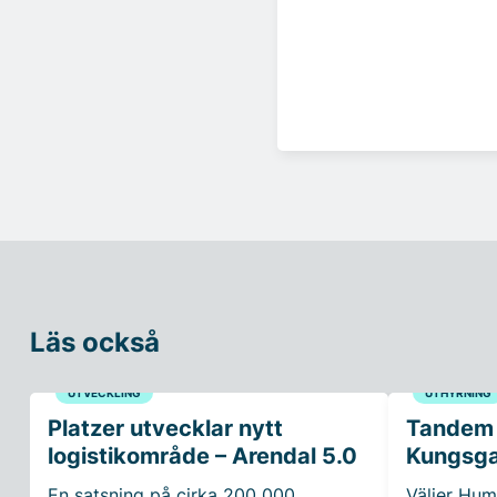
Läs också
UTVECKLING
UTHYRNING
Platzer utvecklar nytt
Tandem H
logistikområde – Arendal 5.0
Kungsg
En satsning på cirka 200 000
Väljer Hum