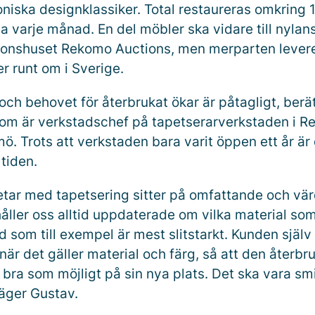
koniska designklassiker. Total restaureras omkring
a varje månad. En del möbler ska vidare till nyla
tionshuset Rekomo Auctions, men merparten leverer
r runt om i Sverige.
 och behovet för återbrukat ökar är påtagligt, berä
om är verkstadschef på tapetserarverkstaden i 
mö. Trots att verkstaden bara varit öppen ett år är 
 tiden.
etar med tapetsering sitter på omfattande och vär
åller oss alltid uppdaterade om vilka material som
ad som till exempel är mest slitstarkt. Kunden själv
när det gäller material och färg, så att den åter
bra som möjligt på sin nya plats. Det ska vara smi
säger Gustav.