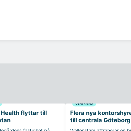
UTHYRNING
ealth flyttar till
Flera nya kontorshyr
atan
till centrala Göteborg
legårdens fastighet på
Wallenstam attraherar en b