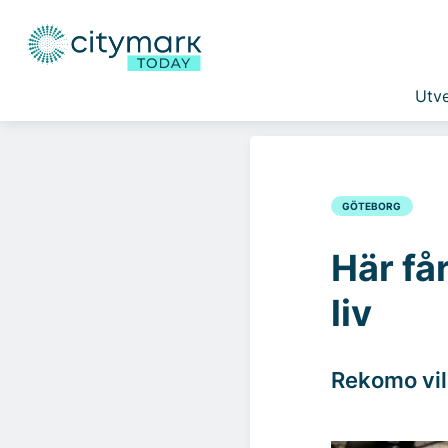
Utve
GÖTEBORG
Här få
liv
Rekomo vill