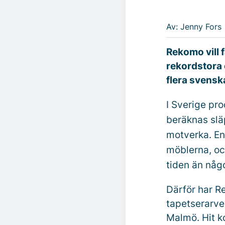
Av: Jenny Fors
Rekomo vill f
rekordstora 
flera svenska
I Sverige pro
beräknas slä
motverka. En 
möblerna, oc
tiden än någo
Därför har R
tapetserarve
Malmö. Hit ko