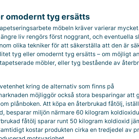
ler omodernt tyg ersätts
apetseringsarbete möbeln kräver varierar mycket
längre liv rengörs först noggrant, och eventuella 
om olika tekniker för att säkerställa att den är sä
Slitet tyg eller omodernt tyg ersätts – om möjligt 
e tapetserade möbler, eller tyg bestående av återb
etenhet kring de alternativ som finns på
rknaden möjliggör också stora besparingar att g
som plånboken. Att köpa en återbrukad fåtölj, iställ
, besparar miljön närmare 60 kilogram koldioxidu
brukad fåtölj sparar runt 50 kilogram koldioxid jä
amtidigt kostar produkten cirka en tredjedel av pr
oducerad motsvarighet.