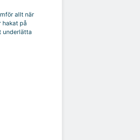
amför allt när
r hakat på
t underlätta