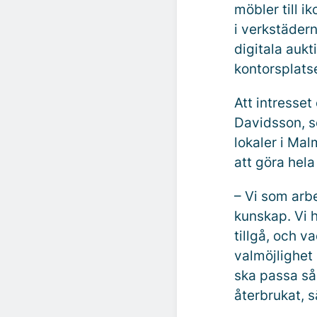
möbler till i
i verkstädern
digitala auk
kontorsplatse
Att intresset
Davidsson, s
lokaler i Mal
att göra hela
– Vi som arb
kunskap. Vi h
tillgå, och v
valmöjlighet 
ska passa så 
återbrukat, 