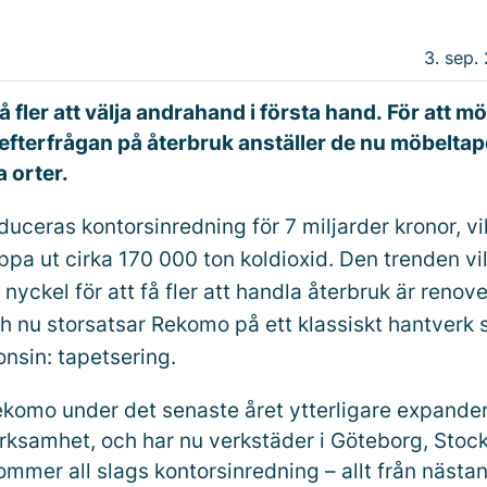
3. sep.
å fler att välja andrahand i första hand. För att m
efterfrågan på återbruk anställer de nu möbeltap
 orter.
duceras kontorsinredning för 7 miljarder kronor, vi
ppa ut cirka 170 000 ton koldioxid. Den trenden v
nyckel för att få fler att handla återbruk är renov
h nu storsatsar Rekomo på ett klassiskt hantverk 
nsin: tapetsering.
ekomo under det senaste året ytterligare expander
rksamhet, och har nu verkstäder i Göteborg, Stoc
mmer all slags kontorsinredning – allt från nästan