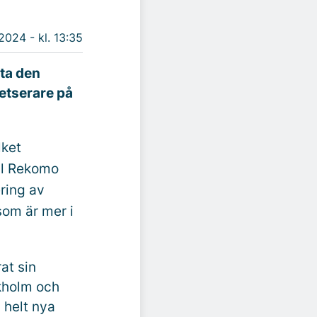
 2024 - kl. 13:35
öta den
etserare på
lket
ill Rekomo
ering av
som är mer i
at sin
kholm och
 helt nya