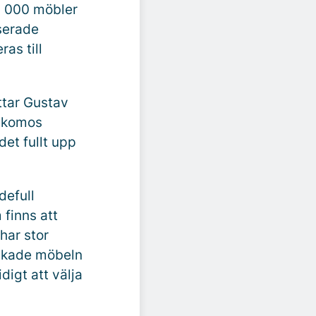
 1 000 möbler
nserade
as till
ttar Gustav
Rekomos
det fullt upp
defull
 finns att
 har stor
brukade möbeln
digt att välja