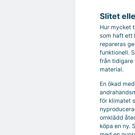
Slitet el
Hur mycket t
som haft ett 
repareras gen
funktionell. 
från tidigar
material.
En ökad medv
andrahandsma
för klimatet 
nyproducerad
omklädd åter
köpa en ny. S
med en nypr