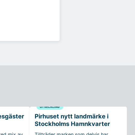
UTVECKLING
esgäster
Pirhuset nytt landmärke i
Stockholms Hamnkvarter
red mix av
Tillträder marken som delvis har