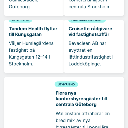
Göteborg.
centrala Stockholm.
UTHYRNING
FASTIGHETSAFFÄRER
Tandem Health flyttar
Croisette rådgivare
till Kungsgatan
vid fastighetsaffär
Väljer Humlegårdens
Bevaclean AB har
fastighet på
avyttrat en
Kungsgatan 12–14 i
lättindustrifastighet i
Stockholm.
Löddeköpinge.
UTHYRNING
Flera nya
kontorshyresgäster till
centrala Göteborg
Wallenstam attraherar en
bred mix av nya
hyresgäster till populära