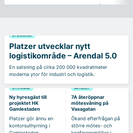
UTVECKLING
Platzer utvecklar nytt
logistikområde – Arendal 5.0
En satsning på cirka 200 000 kvadratmeter
moderna ytor för industri och logistik.
UTHYRNING
AKTUELLT
Ny hyresgäst till
7A återöppnar
projektet HK
mötesvåning på
Gamlestaden
Vasagatan
Platzer gör ännu en
Ökand efterfrågan på
kontorsuthyrning i
större mötes- och
Gamlestaden,
konferensmiljöer i