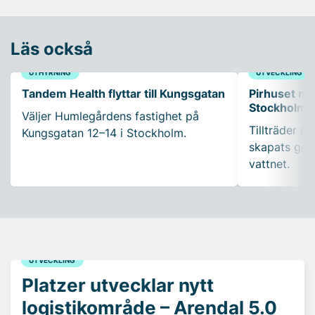
Läs också
UTHYRNING
UTVECKLING
Tandem Health flyttar till Kungsgatan
Pirhuset nyt
Stockholms
Väljer Humlegårdens fastighet på
Tillträder m
Kungsgatan 12–14 i Stockholm.
skapats gen
vattnet.
UTVECKLING
Platzer utvecklar nytt
logistikområde – Arendal 5.0