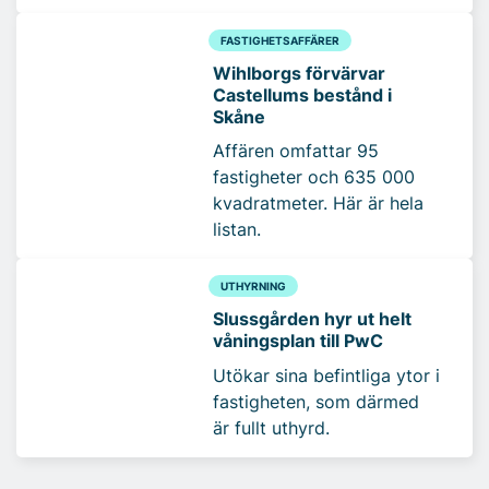
FASTIGHETSAFFÄRER
Wihlborgs förvärvar
Castellums bestånd i
Skåne
Affären omfattar 95
fastigheter och 635 000
kvadratmeter. Här är hela
listan.
UTHYRNING
Slussgården hyr ut helt
våningsplan till PwC
Utökar sina befintliga ytor i
fastigheten, som därmed
är fullt uthyrd.