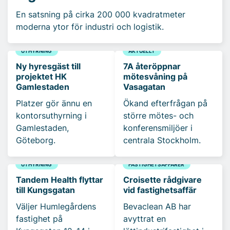
En satsning på cirka 200 000 kvadratmeter
moderna ytor för industri och logistik.
UTHYRNING
AKTUELLT
Ny hyresgäst till
7A återöppnar
projektet HK
mötesvåning på
Gamlestaden
Vasagatan
Platzer gör ännu en
Ökand efterfrågan på
kontorsuthyrning i
större mötes- och
Gamlestaden,
konferensmiljöer i
Göteborg.
centrala Stockholm.
UTHYRNING
FASTIGHETSAFFÄRER
Tandem Health flyttar
Croisette rådgivare
till Kungsgatan
vid fastighetsaffär
Väljer Humlegårdens
Bevaclean AB har
fastighet på
avyttrat en