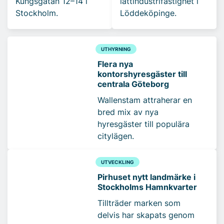
Kungsgatan 12–14 i
lättindustrifastighet i
Stockholm.
Löddeköpinge.
UTHYRNING
Flera nya
kontorshyresgäster till
centrala Göteborg
Wallenstam attraherar en
bred mix av nya
hyresgäster till populära
citylägen.
UTVECKLING
Pirhuset nytt landmärke i
Stockholms Hamnkvarter
Tillträder marken som
delvis har skapats genom