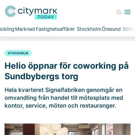
ckling
Marknad
Fastighetsaffärer
Stockholm
Öresund
Göte
STOCKHOLM
Helio öppnar för coworking på
Sundbybergs torg
Hela kvarteret Signalfabriken genomgår en
omvandling från handel till mötesplats med
kontor, service, möten och restauranger.