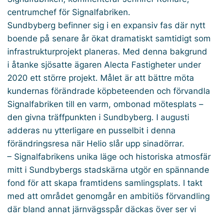
centrumchef för Signalfabriken.
Sundbyberg befinner sig i en expansiv fas där nytt
boende på senare år ökat dramatiskt samtidigt som
infrastrukturprojekt planeras. Med denna bakgrund
i åtanke sjösatte ägaren Alecta Fastigheter under
2020 ett större projekt. Målet är att bättre möta
kundernas förändrade köpbeteenden och förvandla
Signalfabriken till en varm, ombonad mötesplats –
den givna träffpunkten i Sundbyberg. I augusti
adderas nu ytterligare en pusselbit i denna
förändringsresa när Helio slår upp sinadörrar.
– Signalfabrikens unika läge och historiska atmosfär
mitt i Sundbybergs stadskärna utgör en spännande
fond för att skapa framtidens samlingsplats. I takt
med att området genomgår en ambitiös förvandling
där bland annat järnvägsspår däckas över ser vi