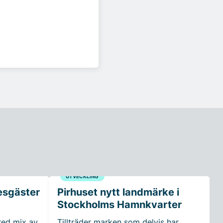
UTVECKLING
esgäster
Pirhuset nytt landmärke i
Stockholms Hamnkvarter
red mix av
Tillträder marken som delvis har