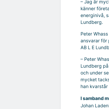
– Jag är myck
känner föret
energinivå, 
Lundberg.
Peter Whass 
ansvarar för 
AB L E Lundb
– Peter Whas
Lundberg på 
och under se
mycket tacks
han kvarstår 
I samband me
Johan Ladenb