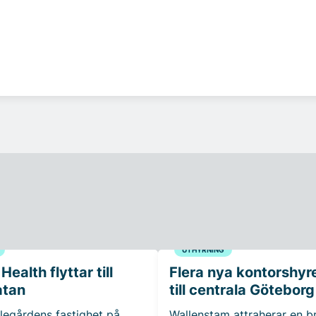
UTHYRNING
ealth flyttar till
Flera nya kontorshyr
atan
till centrala Göteborg
legårdens fastighet på
Wallenstam attraherar en b