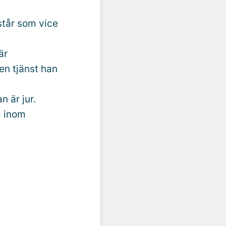
står som vice
är
en tjänst han
 är jur.
g inom