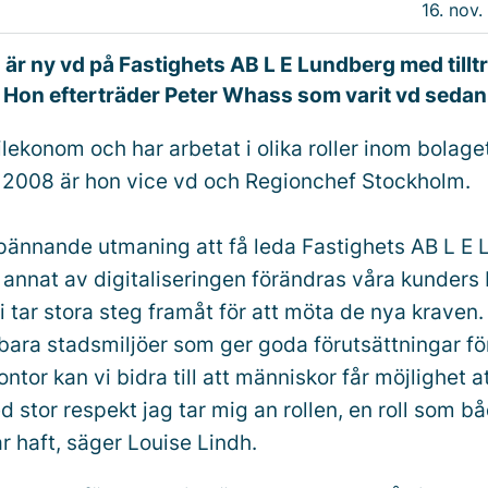
16. nov.
 är ny vd på Fastighets AB L E Lundberg med tillt
. Hon efterträder Peter Whass som varit vd seda
ilekonom och har arbetat i olika roller inom bolag
2008 är hon vice vd och Regionchef Stockholm.
spännande utmaning att få leda Fastighets AB L E 
 annat av digitaliseringen förändras våra kunders
i tar stora steg framåt för att möta de nya kraven
lbara stadsmiljöer som ger goda förutsättningar fö
ntor kan vi bidra till att människor får möjlighet a
ed stor respekt jag tar mig an rollen, en roll som b
r haft, säger Louise Lindh.