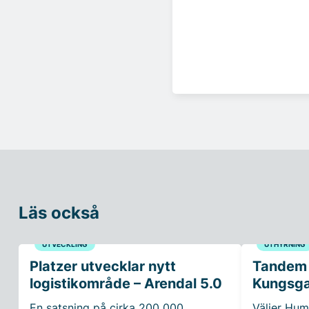
Läs också
UTVECKLING
UTHYRNING
Platzer utvecklar nytt
Tandem H
logistikområde – Arendal 5.0
Kungsg
En satsning på cirka 200 000
Väljer Hum