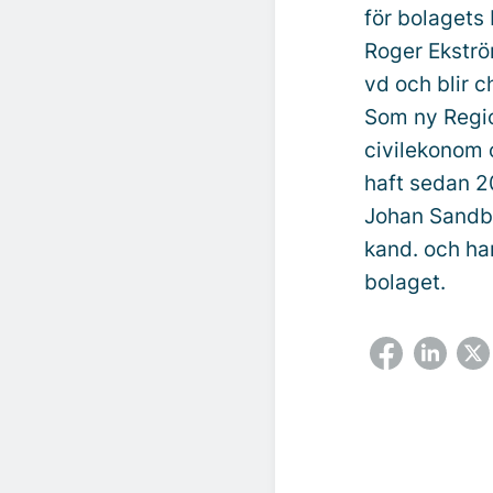
för bolagets
Roger Ekströ
vd och blir 
Som ny Region
civilekonom 
haft sedan 2
Johan Sandbo
kand. och ha
bolaget.