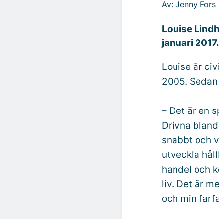
Av: Jenny Fors
Louise Lindh
januari 2017
Louise är civ
2005. Sedan 
– Det är en 
Drivna bland
snabbt och v
utveckla hål
handel och ko
liv. Det är m
och min farfa