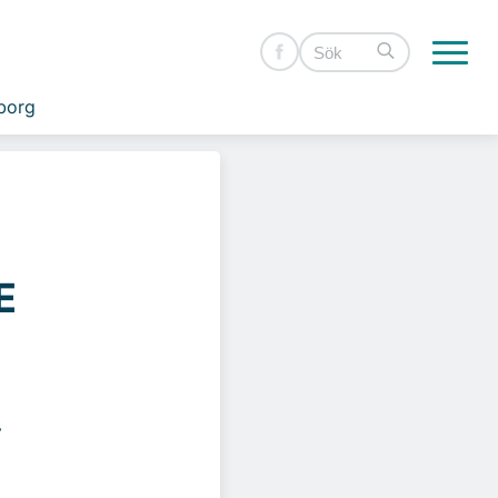
borg
E
.