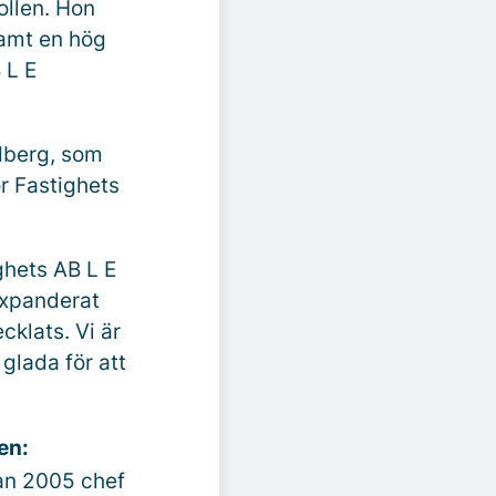
ollen. Hon
samt en hög
 L E
dberg, som
ör Fastighets
ghets AB L E
expanderat
klats. Vi är
glada för att
en:
dan 2005 chef