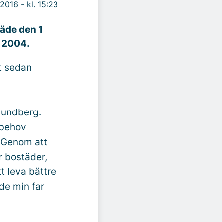
 2016 - kl. 15:23
räde den 1
n 2004.
et sedan
Lundberg.
 behov
. Genom att
r bostäder,
tt leva bättre
åde min far