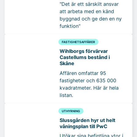
"Det är ett särskilt ansvar
att arbeta med en känd
byggnad och ge den en ny
funktion"
FASTIGHETSAFFÄRER
Wihlborgs förvärvar
Castellums bestånd i
Skåne
Affären omfattar 95
fastigheter och 635 000
kvadratmeter. Här är hela
listan.
UTHYRNING
Slussgården hyr ut helt
våningsplan till PwC
Utökar sina befintliga ytor i