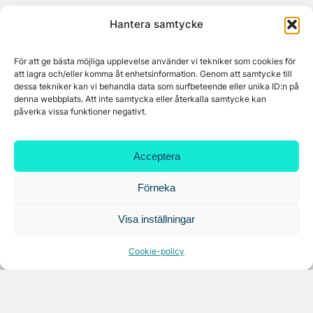
Hantera samtycke
För att ge bästa möjliga upplevelse använder vi tekniker som cookies för
att lagra och/eller komma åt enhetsinformation. Genom att samtycke till
dessa tekniker kan vi behandla data som surfbeteende eller unika ID:n på
denna webbplats. Att inte samtycka eller återkalla samtycke kan
påverka vissa funktioner negativt.
Citymarks nyhetsbrev
Acceptera
Få relevanta branschnyheter
Förneka
varje vecka
Visa inställningar
Cookie-policy
Läs senaste analysen