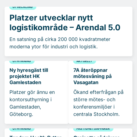
UTVECKLING
Platzer utvecklar nytt
logistikområde – Arendal 5.0
En satsning på cirka 200 000 kvadratmeter
moderna ytor för industri och logistik.
UTHYRNING
AKTUELLT
Ny hyresgäst till
7A återöppnar
projektet HK
mötesvåning på
Gamlestaden
Vasagatan
Platzer gör ännu en
Ökand efterfrågan på
kontorsuthyrning i
större mötes- och
Gamlestaden,
konferensmiljöer i
Göteborg.
centrala Stockholm.
UTHYRNING
FASTIGHETSAFFÄRER