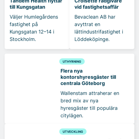
Tandem Health flyttar
Croisette rådgivare
till Kungsgatan
vid fastighetsaffär
Väljer Humlegårdens
Bevaclean AB har
fastighet på
avyttrat en
Kungsgatan 12–14 i
lättindustrifastighet i
Stockholm.
Löddeköpinge.
UTHYRNING
Flera nya
kontorshyresgäster till
centrala Göteborg
Wallenstam attraherar en
bred mix av nya
hyresgäster till populära
citylägen.
UTVECKLING