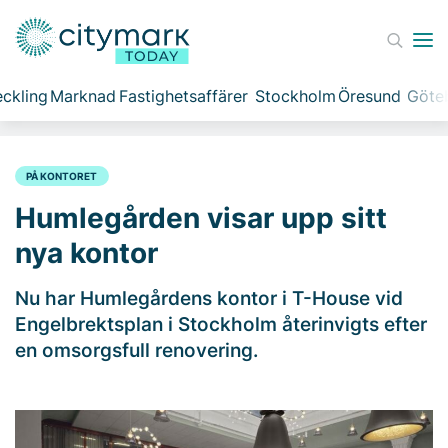
ckling
Marknad
Fastighetsaffärer
Stockholm
Öresund
Göte
PÅ KONTORET
Humlegården visar upp sitt
nya kontor
Nu har Humlegårdens kontor i T-House vid
Engelbrektsplan i Stockholm återinvigts efter
en omsorgsfull renovering.