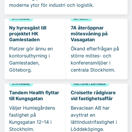
moderna ytor för industri och logistik.
UTHYRNING
AKTUELLT
Ny hyresgäst till
7A återöppnar
projektet HK
mötesvåning på
Gamlestaden
Vasagatan
Platzer gör ännu en
Ökand efterfrågan på
kontorsuthyrning i
större mötes- och
Gamlestaden,
konferensmiljöer i
Göteborg.
centrala Stockholm.
UTHYRNING
FASTIGHETSAFFÄRER
Tandem Health flyttar
Croisette rådgivare
till Kungsgatan
vid fastighetsaffär
Väljer Humlegårdens
Bevaclean AB har
fastighet på
avyttrat en
Kungsgatan 12–14 i
lättindustrifastighet i
Stockholm.
Löddeköpinge.