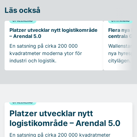
Läs också
UTVECKLING
UTHYRNING
Platzer utvecklar nytt logistikområde
Flera nya ko
– Arendal 5.0
centrala Gö
En satsning på cirka 200 000
Wallenstam 
kvadratmeter moderna ytor för
nya hyresgäs
industri och logistik.
citylägen.
UTVECKLING
Platzer utvecklar nytt
logistikområde – Arendal 5.0
En satsning på cirka 200 000 kvadratmeter