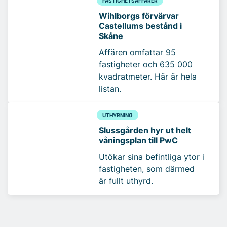
FASTIGHETSAFFÄRER
Wihlborgs förvärvar
Castellums bestånd i
Skåne
Affären omfattar 95
fastigheter och 635 000
kvadratmeter. Här är hela
listan.
UTHYRNING
Slussgården hyr ut helt
våningsplan till PwC
Utökar sina befintliga ytor i
fastigheten, som därmed
är fullt uthyrd.