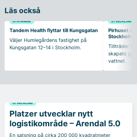
Läs också
UTHYRNING
UTVECKLING
Tandem Health flyttar till Kungsgatan
Pirhuset nyt
Stockholms
Väljer Humlegårdens fastighet på
Tillträder m
Kungsgatan 12–14 i Stockholm.
skapats gen
vattnet.
UTVECKLING
Platzer utvecklar nytt
logistikområde – Arendal 5.0
En satsning på cirka 200 000 kvadratmeter