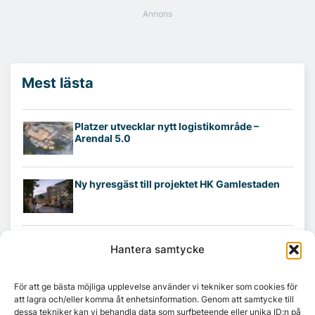
Mest lästa
Platzer utvecklar nytt logistikområde –
Arendal 5.0
Ny hyresgäst till projektet HK Gamlestaden
7A återöppnar mötesvåning på Vasagatan
Hantera samtycke
För att ge bästa möjliga upplevelse använder vi tekniker som cookies för
att lagra och/eller komma åt enhetsinformation. Genom att samtycke till
Tandem Health flyttar till Kungsgatan
dessa tekniker kan vi behandla data som surfbeteende eller unika ID:n på