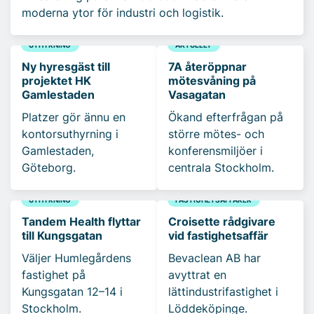
moderna ytor för industri och logistik.
UTHYRNING
AKTUELLT
Ny hyresgäst till
7A återöppnar
projektet HK
mötesvåning på
Gamlestaden
Vasagatan
Platzer gör ännu en
Ökand efterfrågan på
kontorsuthyrning i
större mötes- och
Gamlestaden,
konferensmiljöer i
Göteborg.
centrala Stockholm.
UTHYRNING
FASTIGHETSAFFÄRER
Tandem Health flyttar
Croisette rådgivare
till Kungsgatan
vid fastighetsaffär
Väljer Humlegårdens
Bevaclean AB har
fastighet på
avyttrat en
Kungsgatan 12–14 i
lättindustrifastighet i
Stockholm.
Löddeköpinge.