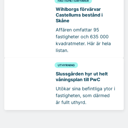
FASTIGHETSAFFÄRER
Wihlborgs förvärvar
Castellums bestånd i
Skåne
Affären omfattar 95
fastigheter och 635 000
kvadratmeter. Här är hela
listan.
UTHYRNING
Slussgården hyr ut helt
våningsplan till PwC
Utökar sina befintliga ytor i
fastigheten, som därmed
är fullt uthyrd.