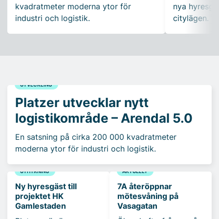
kvadratmeter moderna ytor för
nya hyresgäs
industri och logistik.
citylägen.
UTVECKLING
Platzer utvecklar nytt
logistikområde – Arendal 5.0
En satsning på cirka 200 000 kvadratmeter
moderna ytor för industri och logistik.
UTHYRNING
AKTUELLT
Ny hyresgäst till
7A återöppnar
projektet HK
mötesvåning på
Gamlestaden
Vasagatan