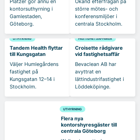
Platzer gör ännu en
Ökand efterfrågan på
kontorsuthyrning i
större mötes- och
Gamlestaden,
konferensmiljöer i
Göteborg.
centrala Stockholm.
UTHYRNING
FASTIGHETSAFFÄRER
Tandem Health flyttar
Croisette rådgivare
till Kungsgatan
vid fastighetsaffär
Väljer Humlegårdens
Bevaclean AB har
fastighet på
avyttrat en
Kungsgatan 12–14 i
lättindustrifastighet i
Stockholm.
Löddeköpinge.
UTHYRNING
Flera nya
kontorshyresgäster till
centrala Göteborg