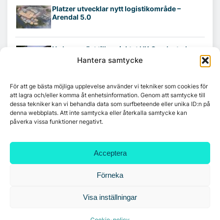
Platzer utvecklar nytt logistikområde –
Arendal 5.0
Ny hyresgäst till projektet HK Gamlestaden
Hantera samtycke
För att ge bästa möjliga upplevelse använder vi tekniker som cookies för
7A återöppnar mötesvåning på Vasagatan
att lagra och/eller komma åt enhetsinformation. Genom att samtycke till
dessa tekniker kan vi behandla data som surfbeteende eller unika ID:n på
denna webbplats. Att inte samtycka eller återkalla samtycke kan
påverka vissa funktioner negativt.
Tandem Health flyttar till Kungsgatan
Acceptera
Croisette rådgivare vid fastighetsaffär
Förneka
Visa inställningar
Cookie-policy