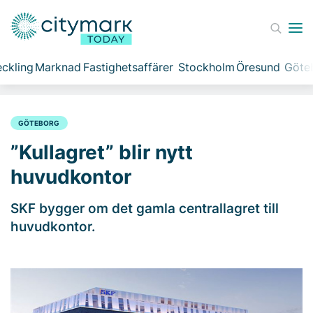
ckling
Marknad
Fastighetsaffärer
Stockholm
Öresund
Göte
GÖTEBORG
”Kullagret” blir nytt
huvudkontor
SKF bygger om det gamla centrallagret till
huvudkontor.