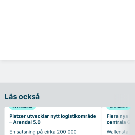
Läs också
UTVECKLING
UTHYRNING
Platzer utvecklar nytt logistikområde
Flera nya ko
– Arendal 5.0
centrala Gö
En satsning på cirka 200 000
Wallenstam 