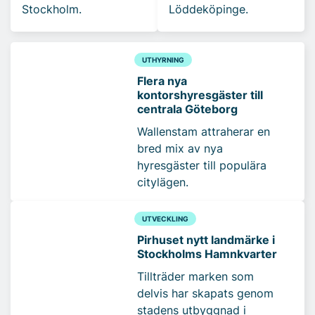
Stockholm.
Löddeköpinge.
UTHYRNING
Flera nya
kontorshyresgäster till
centrala Göteborg
Wallenstam attraherar en
bred mix av nya
hyresgäster till populära
citylägen.
UTVECKLING
Pirhuset nytt landmärke i
Stockholms Hamnkvarter
Tillträder marken som
delvis har skapats genom
stadens utbyggnad i