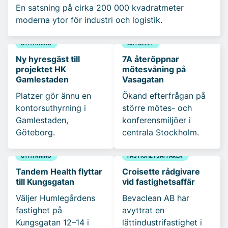
En satsning på cirka 200 000 kvadratmeter
moderna ytor för industri och logistik.
UTHYRNING
AKTUELLT
Ny hyresgäst till
7A återöppnar
projektet HK
mötesvåning på
Gamlestaden
Vasagatan
Platzer gör ännu en
Ökand efterfrågan på
kontorsuthyrning i
större mötes- och
Gamlestaden,
konferensmiljöer i
Göteborg.
centrala Stockholm.
UTHYRNING
FASTIGHETSAFFÄRER
Tandem Health flyttar
Croisette rådgivare
till Kungsgatan
vid fastighetsaffär
Väljer Humlegårdens
Bevaclean AB har
fastighet på
avyttrat en
Kungsgatan 12–14 i
lättindustrifastighet i