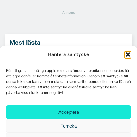
Mest lästa
Hantera samtycke
Platzer utvecklar nytt logistikområde –
Arendal 5.0
För att ge bästa möjliga upplevelse använder vi tekniker som cookies för
att lagra och/eller komma åt enhetsinformation. Genom att samtycke till
dessa tekniker kan vi behandla data som surfbeteende eller unika ID:n på
Ny hyresgäst till projektet HK Gamlestaden
denna webbplats. Att inte samtycka eller återkalla samtycke kan
påverka vissa funktioner negativt.
7A återöppnar mötesvåning på Vasagatan
Acceptera
Förneka
Tandem Health flyttar till Kungsgatan