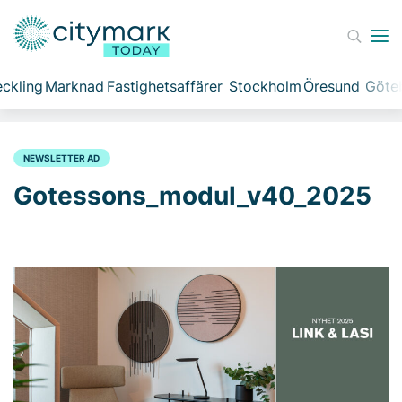
ckling
Marknad
Fastighetsaffärer
Stockholm
Öresund
Göte
NEWSLETTER AD
Gotessons_modul_v40_2025