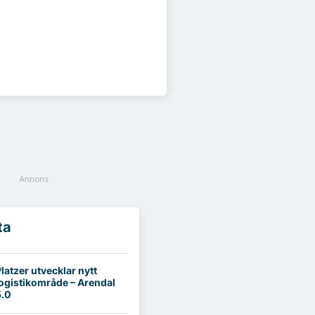
ta
latzer utvecklar nytt
logistikområde – Arendal
5.0