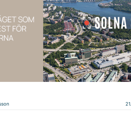
sson
21