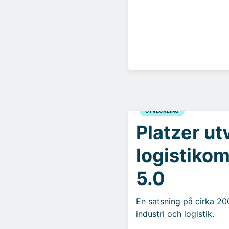
UTVECKLING
Platzer ut
logistiko
5.0
En satsning på cirka 2
industri och logistik.