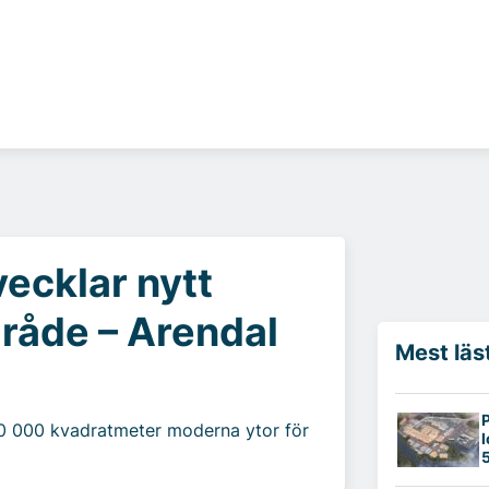
vecklar nytt
mråde – Arendal
Mest läs
P
00 000 kvadratmeter moderna ytor för