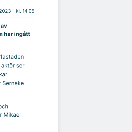
 2023 - kl. 14:05
 av
 har ingått
rlastaden
 aktör ser
kar
r Serneke
 och
r Mikael