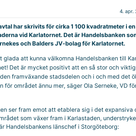
4. apr.
avtal har skrivits för cirka 1 100 kvadratmeter i en
erna vid Karlatornet. Det är Handelsbanken som
rnekes och Balders JV-bolag för Karlatornet.
igt glada att kunna välkomna Handelsbanken till Ka
et! Det är mycket positivt att en så stor och viktig
i den framväxande stadsdelen och i och med det ö
ten för området ännu mer, säger Ola Serneke, VD fö
n ser fram emot att etablera sig i det expansiva
rådet som växer fram i Karlastaden, understryke
r Handelsbankens länschef i Storgöteborg: