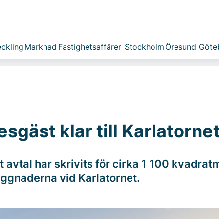
ckling
Marknad
Fastighetsaffärer
Stockholm
Öresund
Göte
sgäst klar till Karlatorne
t avtal har skrivits för cirka 1 100 kvadrat
ggnaderna vid Karlatornet.