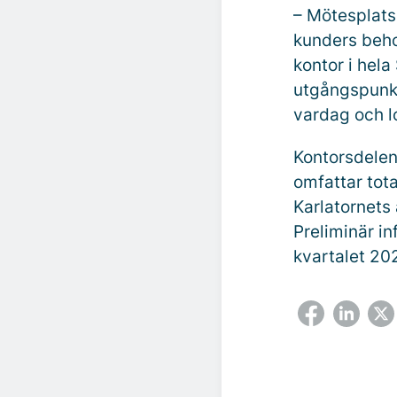
– Mötesplats
kunders beho
kontor i hela
utgångspunkt
vardag och l
Kontorsdelen 
omfattar tot
Karlatornets
Preliminär i
kvartalet 20