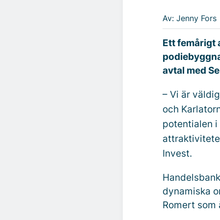
Av: Jenny Fors
Ett femårigt 
podiebyggnad
avtal med Se
– Vi är väld
och Karlatorn
potentialen 
attraktivite
Invest.
Handelsbanke
dynamiska om
Romert som ä