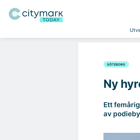
Utve
GÖTEBORG
Ny hyre
Ett femårig
av podieby