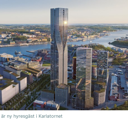
är ny hyresgäst i Karlatornet