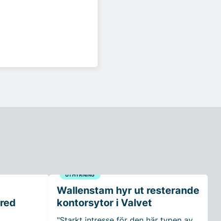
UTHYRNING
Wallenstam hyr ut resterande
rred
kontorsytor i Valvet
"Starkt intresse för den här typen av