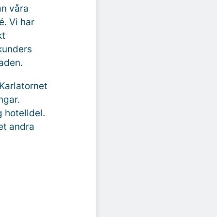
ån våra
. Vi har
kt
 kunders
taden.
Karlatornet
ngar.
 hotelldel.
et andra