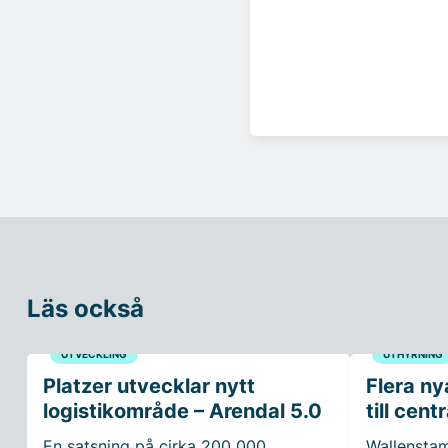
Läs också
UTVECKLING
UTHYRNING
Platzer utvecklar nytt
Flera ny
logistikområde – Arendal 5.0
till cen
En satsning på cirka 200 000
Wallenstam