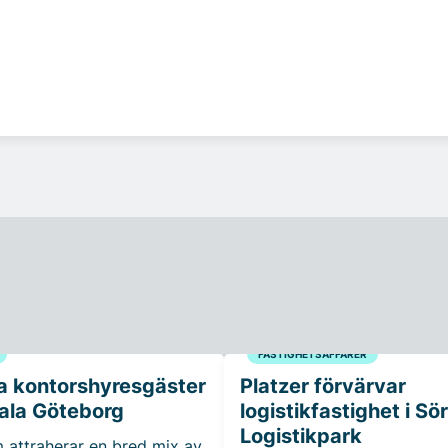
FASTIGHETSAFFÄRER
a kontorshyresgäster
Platzer förvärvar
trala Göteborg
logistikfastighet i Sö
Logistikpark
 attraherar en bred mix av