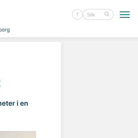
borg
t
meter i en