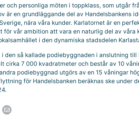
er och personliga möten i toppklass, som utgår fr
v är en grundläggande del av Handelsbankens idé
 Sverige, nära våra kunder. Karlatornet är en perfe
 för vår ambition att vara en naturlig del av våra
okalsamhället i den dynamiska stadsdelen Karlas
i den så kallade podiebyggnaden i anslutning till 
alt cirka 7 000 kvadratmeter och består av 10 våni
 andra podiebyggnad utgörs av en 15 våningar hög
nflyttning för Handelsbanken beräknas ske under d
24.