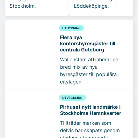
Stockholm.
Löddeköpinge.
UTHYRNING
Flera nya
kontorshyresgäster till
centrala Göteborg
Wallenstam attraherar en
bred mix av nya
hyresgäster till populära
citylägen.
UTVECKLING
Pirhuset nytt landmärke i
Stockholms Hamnkvarter
Tillträder marken som
delvis har skapats genom
stadens utbyggnad i