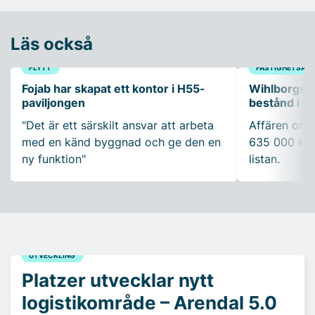
Läs också
FLYTT
FASTIGHETSAFF
Fojab har skapat ett kontor i H55-
Wihlborgs f
paviljongen
bestånd i S
"Det är ett särskilt ansvar att arbeta
Affären omfa
med en känd byggnad och ge den en
635 000 kva
ny funktion"
listan.
UTVECKLING
Platzer utvecklar nytt
logistikområde – Arendal 5.0