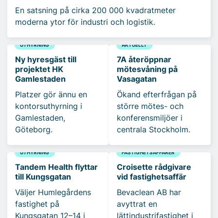
En satsning på cirka 200 000 kvadratmeter
moderna ytor för industri och logistik.
UTHYRNING
AKTUELLT
Ny hyresgäst till
7A återöppnar
projektet HK
mötesvåning på
Gamlestaden
Vasagatan
Platzer gör ännu en
Ökand efterfrågan på
kontorsuthyrning i
större mötes- och
Gamlestaden,
konferensmiljöer i
Göteborg.
centrala Stockholm.
UTHYRNING
FASTIGHETSAFFÄRER
Tandem Health flyttar
Croisette rådgivare
till Kungsgatan
vid fastighetsaffär
Väljer Humlegårdens
Bevaclean AB har
fastighet på
avyttrat en
Kungsgatan 12–14 i
lättindustrifastighet i