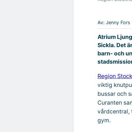
Av: Jenny Fors
Atrium Ljung
Sickla. Det 
barn- och un
stadsmission
Region Stoc
viktig knutp
bussar och s
Curanten sam
vårdcentral, 
gym.