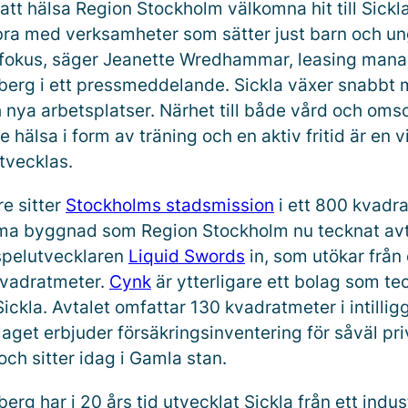
 att hälsa Region Stockholm välkomna hit till Sickl
bra med verksamheter som sätter just barn och u
fokus, säger Jeanette Wredhammar, leasing mana
berg i ett pressmeddelande. Sickla växer snabbt
 nya arbetsplatser. Närhet till både vård och om
hälsa i form av träning och en aktiv fritid är en vi
tvecklas.
e sitter
Stockholms stadsmission
i ett 800 kvadra
ma byggnad som Region Stockholm nu tecknat avtal
 spelutvecklaren
Liquid Swords
in, som utökar från c
kvadratmeter.
Cynk
är ytterligare ett bolag som te
Sickla. Avtalet omfattar 130 kvadratmeter i intilli
aget erbjuder försäkringsinventering för såväl pr
ch sitter idag i Gamla stan.
erg har i 20 års tid utvecklat Sickla från ett indus