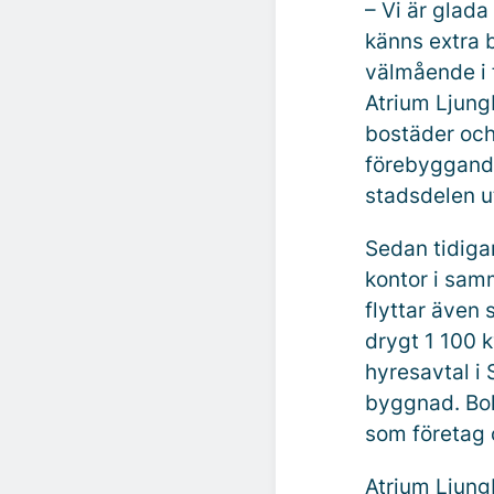
– Vi är glada
känns extra 
välmående i 
Atrium Ljung
bostäder och
förebyggande 
stadsdelen u
Sedan tidigar
kontor i sam
flyttar även
drygt 1 100 
hyresavtal i 
byggnad. Bol
som företag o
Atrium Ljungb