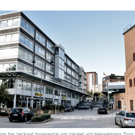
lm har tecknat hyresavtal om lokaler vid Hesselmans Torg i