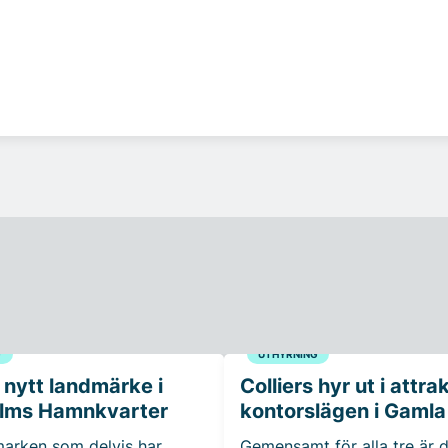
G
UTHYRNING
 nytt landmärke i
Colliers hyr ut i attra
lms Hamnkvarter
kontorslägen i Gamla
 marken som delvis har
Gemensamt för alla tre är d