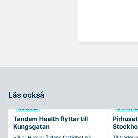
Läs också
UTHYRNING
UTVECKLIN
Tandem Health flyttar till
Pirhuset
Kungsgatan
Stockho
Väljer Humlegårdens fastighet på
Tillträder