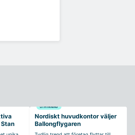
UTHYRNING
ktiva
Nordiskt huvudkontor väljer
 Stan
Ballongflygaren
et unika
Tydlig trend att företag flyttar till