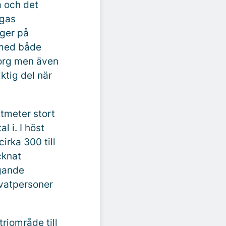
a och det
ngas
ger på
 med både
sorg men även
ktig del när
tmeter stort
 i. I höst
irka 300 till
cknat
ggande
ivatpersoner
triområde till