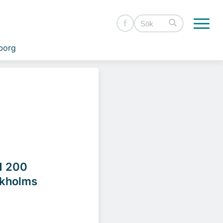
borg
 1 200
ockholms