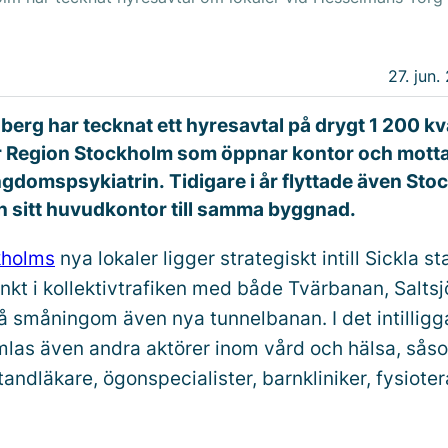
27. jun.
berg har tecknat ett hyresavtal på drygt 1 200 kv
är Region Stockholm som öppnar kontor och mott
gdomspsykiatrin. Tidigare i år flyttade även St
 sitt huvudkontor till samma byggnad.
kholms
nya lokaler ligger strategiskt intill Sickla st
unkt i kollektivtrafiken med både Tvärbanan, Salt
å småningom även nya tunnelbanan. I det intillig
las även andra aktörer inom vård och hälsa, sås
tandläkare, ögonspecialister, barnkliniker, fysiote