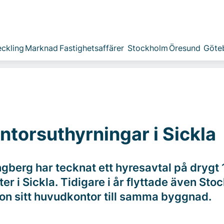
ckling
Marknad
Fastighetsaffärer
Stockholm
Öresund
Göte
ntorsuthyrningar i Sickla
ngberg har tecknat ett hyresavtal på drygt
r i Sickla. Tidigare i år flyttade även St
on sitt huvudkontor till samma byggnad.