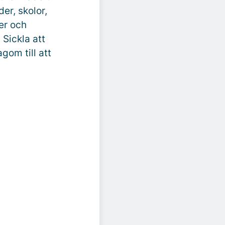
er, skolor,
er och
 Sickla att
agom till att