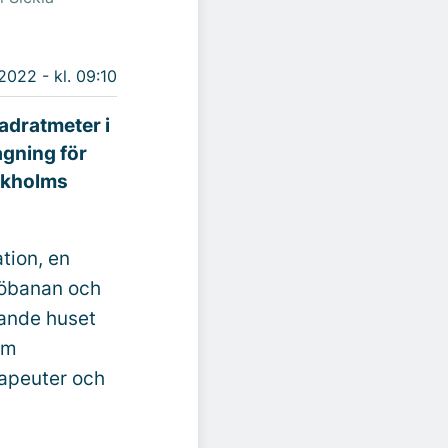
 2022 - kl. 09:10
adratmeter i
agning för
ockholms
ation, en
sjöbanan och
gande huset
om
rapeuter och