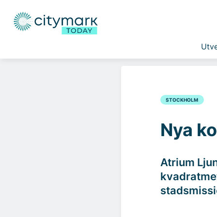
Utve
STOCKHOLM
Nya ko
Atrium Lju
kvadratmete
stadsmissi