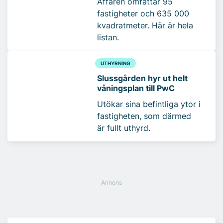
Affären omfattar 95
fastigheter och 635 000
kvadratmeter. Här är hela
listan.
UTHYRNING
Slussgården hyr ut helt
våningsplan till PwC
Utökar sina befintliga ytor i
fastigheten, som därmed
är fullt uthyrd.