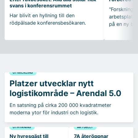
svans i konferensrummet
"Forskning so
Har blivit en hyllning till den
arbetsplatser
rödpälsade konferensbesökaren.
på en ny bo
UTVECKLING
Platzer utvecklar nytt
logistikområde – Arendal 5.0
En satsning på cirka 200 000 kvadratmeter
moderna ytor för industri och logistik.
UTHYRNING
AKTUELLT
Ny hyresgäst till
7A återöppnar