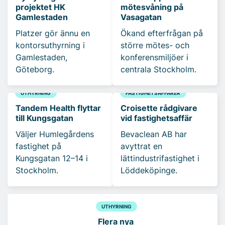
projektet HK
mötesvåning på
Gamlestaden
Vasagatan
Platzer gör ännu en
Ökand efterfrågan på
kontorsuthyrning i
större mötes- och
Gamlestaden,
konferensmiljöer i
Göteborg.
centrala Stockholm.
UTHYRNING
FASTIGHETSAFFÄRER
Tandem Health flyttar
Croisette rådgivare
till Kungsgatan
vid fastighetsaffär
Väljer Humlegårdens
Bevaclean AB har
fastighet på
avyttrat en
Kungsgatan 12–14 i
lättindustrifastighet i
Stockholm.
Löddeköpinge.
UTHYRNING
Flera nya