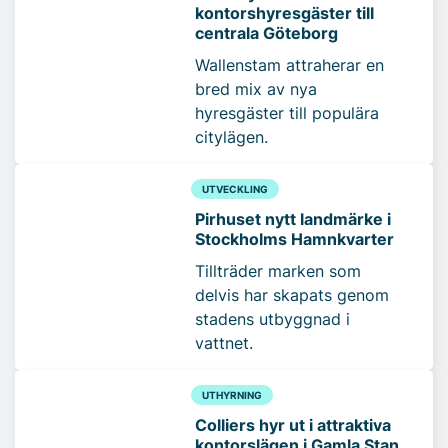
kontorshyresgäster till
centrala Göteborg
Wallenstam attraherar en
bred mix av nya
hyresgäster till populära
citylägen.
UTVECKLING
Pirhuset nytt landmärke i
Stockholms Hamnkvarter
Tillträder marken som
delvis har skapats genom
stadens utbyggnad i
vattnet.
UTHYRNING
Colliers hyr ut i attraktiva
kontorslägen i Gamla Stan