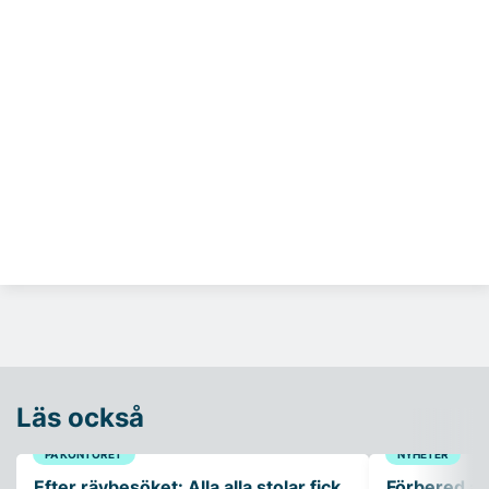
Läs också
PÅ KONTORET
NYHETER
Efter rävbesöket: Alla alla stolar fick
Förbered ar