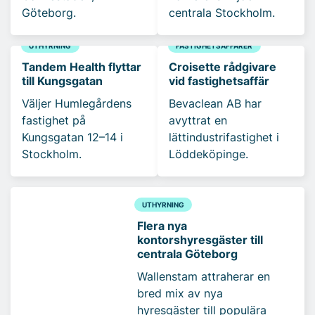
Göteborg.
centrala Stockholm.
UTHYRNING
FASTIGHETSAFFÄRER
Tandem Health flyttar
Croisette rådgivare
till Kungsgatan
vid fastighetsaffär
Väljer Humlegårdens
Bevaclean AB har
fastighet på
avyttrat en
Kungsgatan 12–14 i
lättindustrifastighet i
Stockholm.
Löddeköpinge.
UTHYRNING
Flera nya
kontorshyresgäster till
centrala Göteborg
Wallenstam attraherar en
bred mix av nya
hyresgäster till populära