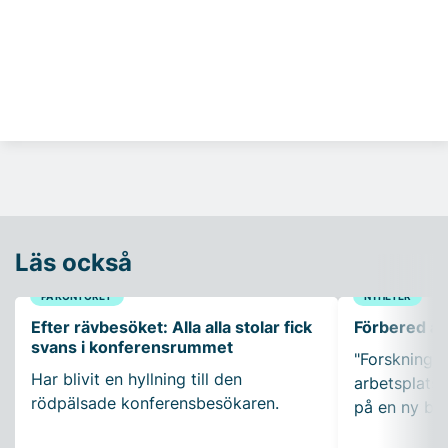
Läs också
PÅ KONTORET
NYHETER
Efter rävbesöket: Alla alla stolar fick
Förbered ar
svans i konferensrummet
"Forskning so
Har blivit en hyllning till den
arbetsplatser
rödpälsade konferensbesökaren.
på en ny bo