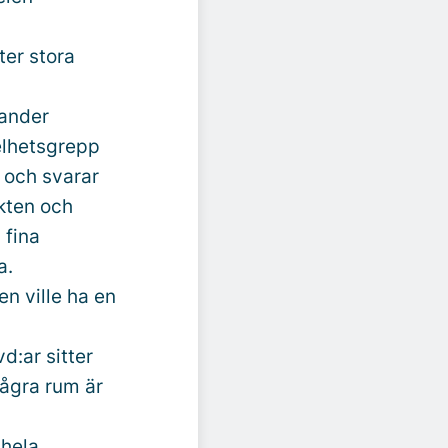
ter stora
lander
helhetsgrepp
 och svarar
kten och
 fina
a.
n ville ha en
vd:ar sitter
några rum är
 hela