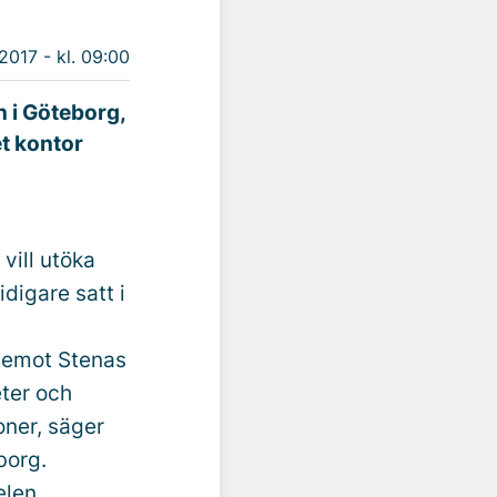
2017 - kl. 09:00
n i Göteborg,
t kontor
vill utöka
digare satt i
t emot Stenas
eter och
oner, säger
borg.
elen