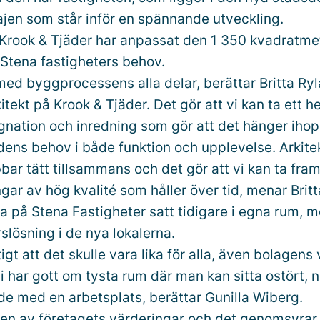
en som står inför en spännande utveckling.
 Krook & Tjäder har anpassat den 1 350 kvadratme
 Stena fastigheters behov.
 med byggprocessens alla delar, berättar Britta Ry
itekt på Krook & Tjäder. Det gör att vi kan ta ett 
nation och inredning som gör att det hänger ihop
ens behov i både funktion och upplevelse. Arkite
bar tätt tillsammans och det gör att vi kan ta fram
gar av hög kvalité som håller över tid, menar Britt
 på Stena Fastigheter satt tidigare i egna rum, me
slösning i de nya lokalerna.
igt att det skulle vara lika för alla, även bolagens 
i har gott om tysta rum där man kan sitta ostört, 
de med en arbetsplats, berättar Gunilla Wiberg.
en av företagets värderingar och det genomsyrar