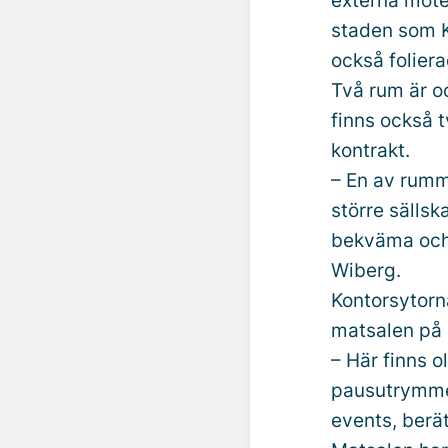
externa möte
staden som K
också folier
Två rum är o
finns också 
kontrakt.
– En av rumme
större sällsk
bekväma och 
Wiberg.
Kontorsytorna
matsalen på 
– Här finns 
pausutrymme
events, berä