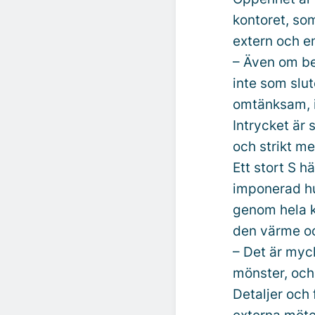
kontoret, som
extern och en
– Även om bes
inte som slu
omtänksam, i
Intrycket är 
och strikt me
Ett stort S 
imponerad hur
genom hela k
den värme oc
– Det är myck
mönster, och
Detaljer och