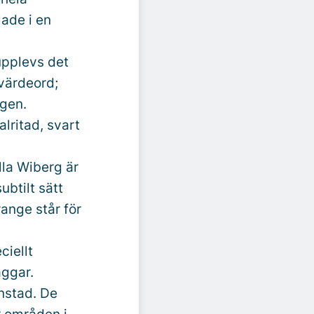
lade i en
upplevs det
värdeord;
ngen.
lritad, svart
lla Wiberg är
ubtilt sätt
ange står för
ciellt
äggar.
nstad. De