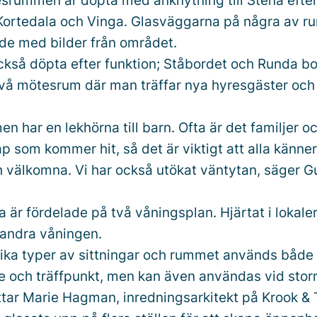
srummen är döpta med anknytning till Stena efte
ortedala och Vinga. Glasväggarna på några av r
ade med bilder från området.
ckså döpta efter funktion; Ståbordet och Runda bo
två mötesrum där man träffar nya hyresgäster och 
n har en lekhörna till barn. Ofta är det familjer o
ap som kommer hit, så det är viktigt att alla känner
välkomna. Vi har också utökat väntytan, säger Gu
 är fördelade på två våningsplan. Hjärtat i lokale
andra våningen.
olika typer av sittningar och rummet används båd
 och träffpunkt, men kan även användas vid sto
ttar Marie Hagman, inredningsarkitekt på Krook & 