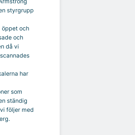
 Armstrong
 en styrgrupp
l öppet och
nsade och
n då vi
t scannades
kalerna har
oner som
en ständig
vi följer med
erg.