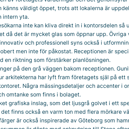
 känns väldigt öppet, trots att lokalerna är uppde
 intern yta.
ökarna inte kan kliva direkt in i kontorsdelen så 
tet då det är mycket glas som öppnar upp. Övriga 
nnovativ och professionell syns också i utformni
sobert men inte för påkostat. Receptionen är specia
d en riktning som förstärker planlösningen.
hänger på den grå väggen bakom receptionen. Guni
 arkitekterna har lyft fram företagets själ på ett s
ontoret. Några mässingsdetaljer och accenter i or
h omtanke som finns i bolaget.
et grafiska inslag, som det ljusgrå golvet i ett spe
 det finns också en varm ton med flera mörkare v
 färger är också inspirerade av Göteborg som ham