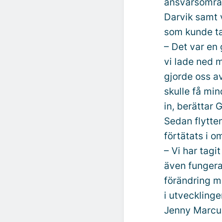
ansvarsområd
Darvik samt 
som kunde ta
– Det var en 
vi lade ned m
gjorde oss a
skulle få mi
in, berättar 
Sedan flytte
förtätats i 
– Vi har tag
även fungera
förändring me
i utveckling
Jenny Marcu