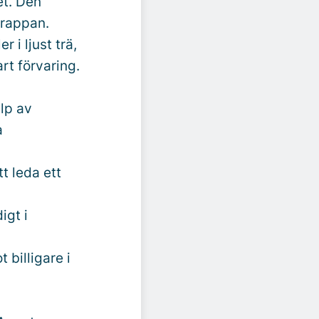
et. Den
trappan.
 i ljust trä,
rt förvaring.
lp av
a
t leda ett
igt i
t billigare i