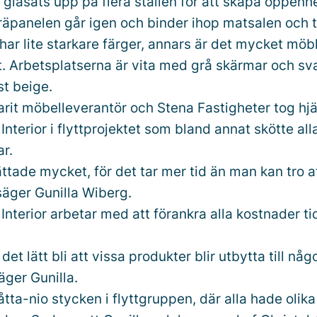
 glasats upp på flera ställen för att skapa öppenh
träpanelen går igen och binder ihop matsalen och 
har lite starkare färger, annars är det mycket möbler
t. Arbetsplatserna är vita med grå skärmar och sva
st beige.
arit möbelleverantör och Stena Fastigheter tog hjä
nterior i flyttprojektet som bland annat skötte all
r.
ttade mycket, för det tar mer tid än man kan tro at
 säger Gunilla Wiberg.
nterior arbetar med att förankra alla kostnader tid
et lätt bli att vissa produkter blir utbytta till någo
äger Gunilla.
åtta-nio stycken i flyttgruppen, där alla hade olika