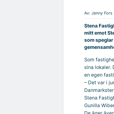
Av: Jenny Fors
Stena Fastigh
mitt emot St
som speglar 
gemensamhe
Som fastighe
sina lokaler.
en egen fasti
– Det var i j
Danmarksterm
Stena Fastigh
Gunilla Wibe
De äger även