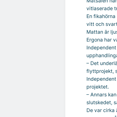
Matsalen har
vitlaserade 
En fikahörna 
vitt och svar
Mattan är lju
Ergona har v
Independent I
upphandlinga
– Det underlä
flyttprojekt,
Independent I
projektet.
– Annars kan d
slutskedet, s
De var cirka 