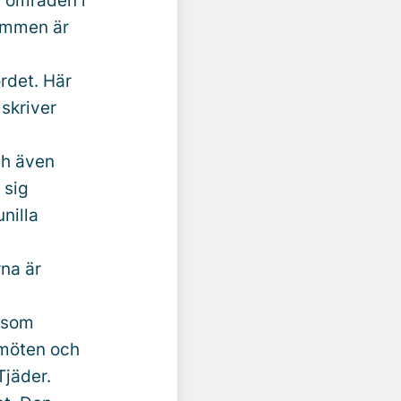
r områden i
ummen är
rdet. Här
skriver
ch även
 sig
nilla
rna är
e som
rmöten och
Tjäder.