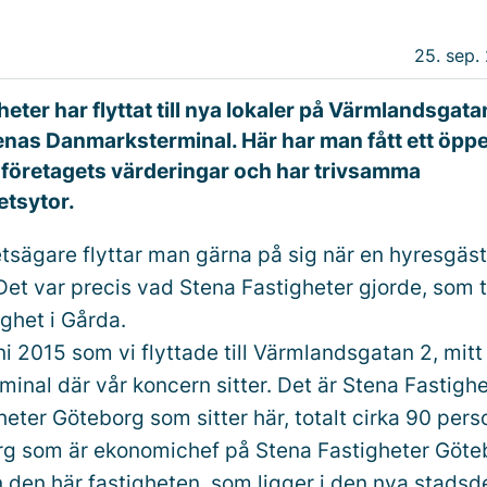
25. sep. 
eter har flyttat till nya lokaler på Värmlandsgata
enas Danmarksterminal. Här har man fått ett öppe
företagets värderingar och har trivsamma
tsytor.
tsägare flyttar man gärna på sig när en hyresgäst 
 Det var precis vad Stena Fastigheter gjorde, som ti
ghet i Gårda.
uni 2015 som vi flyttade till Värmlandsgatan 2, mit
inal där vår koncern sitter. Det är Stena Fastigh
eter Göteborg som sitter här, totalt cirka 90 pers
rg som är ekonomichef på Stena Fastigheter Göte
 den här fastigheten, som ligger i den nya stadsd