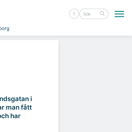
borg
andsgatan i
r man fått
och har