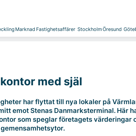
ckling
Marknad
Fastighetsaffärer
Stockholm
Öresund
Göte
kontor med själ
gheter har flyttat till nya lokaler på Värml
mitt emot Stenas Danmarksterminal. Här ha
kontor som speglar företagets värderingar 
 gemensamhetsytor.