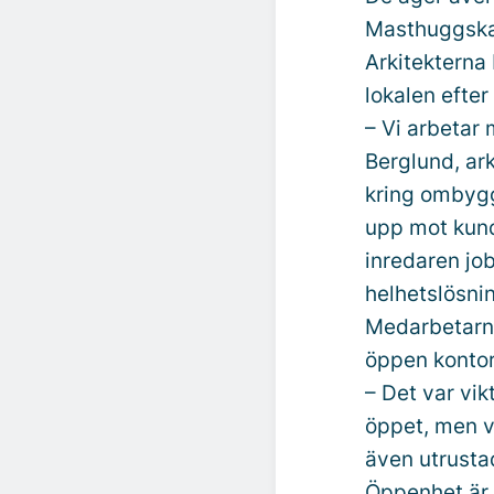
Masthuggskaj
Arkitekterna
lokalen efter
– Vi arbetar
Berglund, ark
kring ombygg
upp mot kund
inredaren job
helhetslösnin
Medarbetarna
öppen kontor
– Det var vikt
öppet, men v
även utrusta
Öppenhet är 