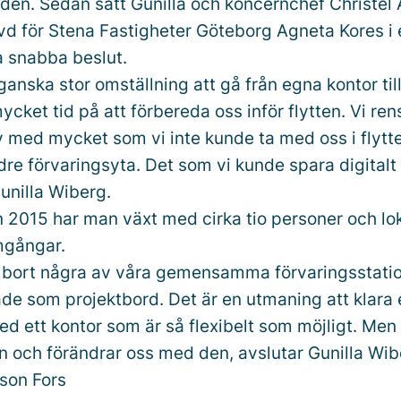
en. Sedan satt Gunilla och koncernchef Christel
vd för Stena Fastigheter Göteborg Agneta Kores i
 snabba beslut.
ganska stor omställning att gå från egna kontor til
ycket tid på att förbereda oss inför flytten. Vi re
v med mycket som vi inte kunde ta med oss i flytte
ndre förvaringsyta. Det som vi kunde spara digital
Gunilla Wiberg.
n 2015 har man växt med cirka tio personer och lo
omgångar.
it bort några av våra gemensamma förvaringsstati
de som projektbord. Det är en utmaning att klara 
d ett kontor som är så flexibelt som möjligt. Men 
en och förändrar oss med den, avslutar Gunilla Wib
son Fors