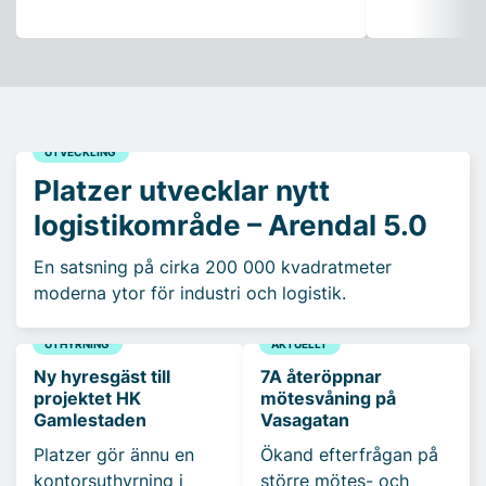
UTVECKLING
Platzer utvecklar nytt
logistikområde – Arendal 5.0
En satsning på cirka 200 000 kvadratmeter
moderna ytor för industri och logistik.
UTHYRNING
AKTUELLT
Ny hyresgäst till
7A återöppnar
projektet HK
mötesvåning på
Gamlestaden
Vasagatan
Platzer gör ännu en
Ökand efterfrågan på
kontorsuthyrning i
större mötes- och