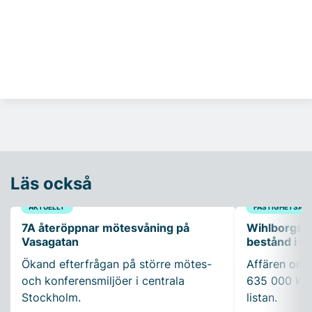
Läs också
AKTUELLT
FASTIGHETSAFF
7A återöppnar mötesvåning på
Wihlborgs f
Vasagatan
bestånd i S
Ökand efterfrågan på större mötes-
Affären omfa
och konferensmiljöer i centrala
635 000 kva
Stockholm.
listan.