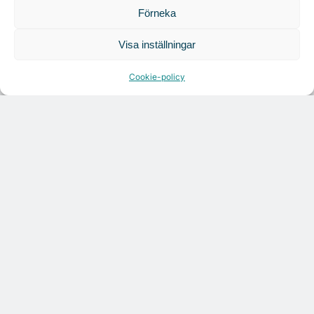
Förneka
Visa inställningar
Cookie-policy
Citymarks nyhetsbrev
Få relevanta branschnyheter
varje vecka