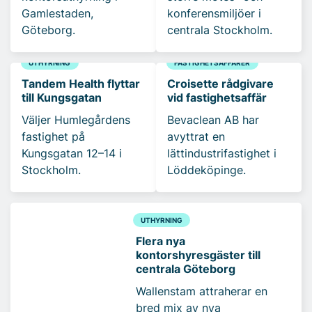
Gamlestaden,
konferensmiljöer i
Göteborg.
centrala Stockholm.
UTHYRNING
FASTIGHETSAFFÄRER
Tandem Health flyttar
Croisette rådgivare
till Kungsgatan
vid fastighetsaffär
Väljer Humlegårdens
Bevaclean AB har
fastighet på
avyttrat en
Kungsgatan 12–14 i
lättindustrifastighet i
Stockholm.
Löddeköpinge.
UTHYRNING
Flera nya
kontorshyresgäster till
centrala Göteborg
Wallenstam attraherar en
bred mix av nya