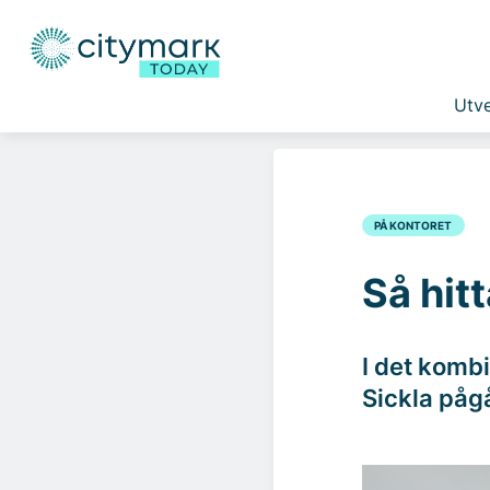
Utve
PÅ KONTORET
Så hit
I det kombi
Sickla pågå