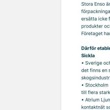
Stora Enso ä
förpackningar
ersätta icke
produkter oc
Företaget ha
Därför etabl
Sickla
• Sverige och
det finns en 
skogsindustri
• Stockholm 
till flera sta
• Atrium Lju
kontaktnät s