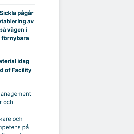
 Sickla pågår
etablering av
 på vägen i
m förnybara
aterial idag
 of Facility
 Management
r och
skare och
ompetens på