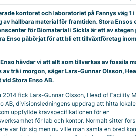
erade kontoret och laboratoriet på Fannys väg 1 i
g av hållbara material för framtiden. Stora Ensos 
onscenter för Biomaterial i Sickla är ett av stegen
a Enso påbörjat för att bli ett tillväxtföretag ino
Enso hävdar vi att allt som tillverkas av fossila m
as av trä i morgon, säger Lars-Gunnar Olsson, Head
vid Stora Enso AB.
 2014 fick Lars-Gunnar Olsson, Head of Facility
o AB, divisionsledningens uppdrag att hitta lokale
 som uppfyllde kravspecifikationen för en
verksamhet för lab och kontor. Normalt sitter for
re var för sig men nu ville man samla en bred k