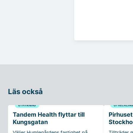
Läs också
UTHYRNING
UTVECKLIN
Tandem Health flyttar till
Pirhuset
Kungsgatan
Stockho
Väljer Humlegårdens fastighet på
Tillträder