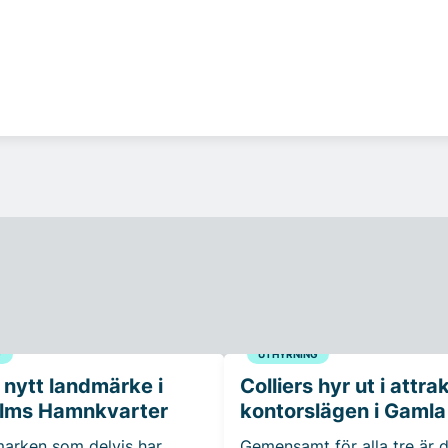
G
UTHYRNING
 nytt landmärke i
Colliers hyr ut i attra
lms Hamnkvarter
kontorslägen i Gamla
 marken som delvis har
Gemensamt för alla tre är d