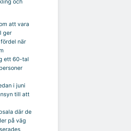
kling och
om att vara
l ger
 fördel när
om
g ett 60-tal
 personer
edan i juni
syn till att
.
psala där de
ler på väg
lyserades