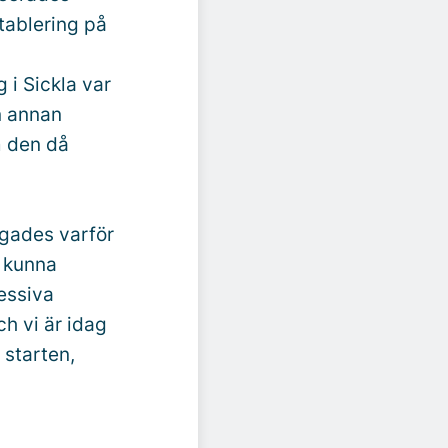
tablering på
 i Sickla var
en annan
m den då
ågades varför
e kunna
essiva
ch vi är idag
 starten,