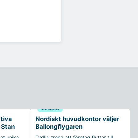
UTHYRNING
ktiva
Nordiskt huvudkontor väljer
 Stan
Ballongflygaren
et unika
Tydlig trend att företag flyttar till