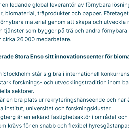
r en ledande global leverantör av förnybara lösni
, biomaterial, träprodukter och papper. Företaget
 förnybara material genom att skapa och utveckla 
h tjänster som bygger på trä och andra förnybara 
r cirka 26 000 medarbetare.
erade Stora Enso sitt innovationscenter för biomat
 Stockholm står sig bra i internationell konkurren
stark forsknings- och utvecklingstradition inom b
ella sektorer.
är en bra plats ur rekryteringshänseende och har 
rka institut, universitet och forskningskluster.
ngberg är en erkänd fastighetsaktör i området och
om krävs för en snabb och flexibel hyresgästanpa