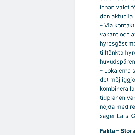
innan valet 
den aktuella 
– Via kontak
vakant och at
hyresgäst me
tilltänkta hy
huvudspåren 
– Lokalerna 
det möjliggj
kombinera la
tidplanen var
nöjda med res
säger Lars-
Fakta – Stor