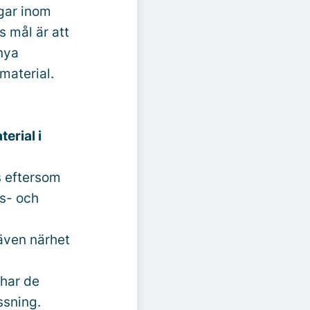
ngar inom
s mål är att
nya
material.
erial i
s eftersom
as- och
även närhet
 har de
ssning.