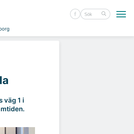
borg
la
 väg 1 i
ramtiden.