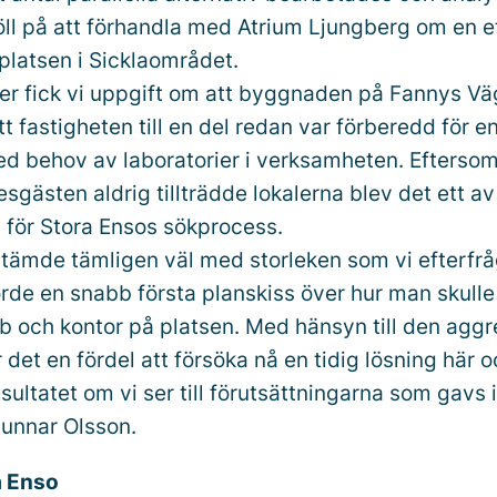
föll på att förhandla med Atrium Ljungberg om en e
platsen i Sicklaområdet.
ter fick vi uppgift om att byggnaden på Fannys Väg
t fastigheten till en del redan var förberedd för 
d behov av laboratorier i verksamheten. Efterso
resgästen aldrig tillträdde lokalerna blev det ett av
för Stora Ensos sökprocess.
stämde tämligen väl med storleken som vi efterfr
orde en snabb första planskiss över hur man skull
b och kontor på platsen. Med hänsyn till den aggr
 det en fördel att försöka nå en tidig lösning här o
ultatet om vi ser till förutsättningarna som gavs i
Gunnar Olsson.
a Enso