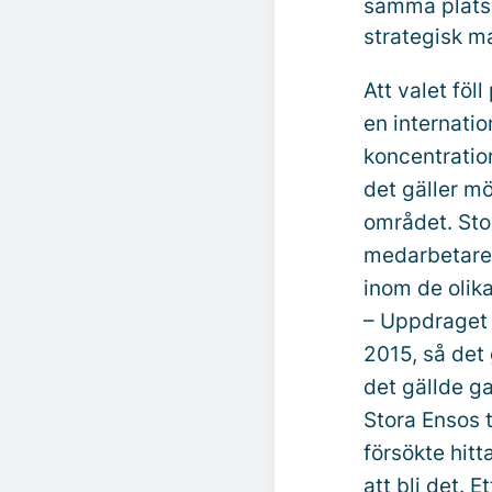
samma plats 
strategisk 
Att valet fö
en internatio
koncentration
det gäller m
området. Stor
medarbetare 
inom de oli
– Uppdraget v
2015, så det 
det gällde g
Stora Ensos 
försökte hitt
att bli det. 