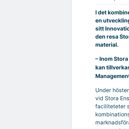
I det kombin
en utvecklin
sitt Innovati
den resa Stor
material.
– Inom Stora 
kan tillverk
Management 
Under hösten
vid Stora Ens
faciliteteter
kombinations
marknadsföra