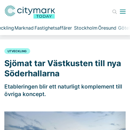
ckling
Marknad
Fastighetsaffärer
Stockholm
Öresund
Göte
UTVECKLING
Sjömat tar Västkusten till nya
Söderhallarna
Etableringen blir ett naturligt komplement till
övriga koncept.