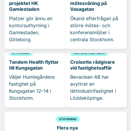
projektet HK
mötesvåning på
Gamlestaden
Vasagatan
Platzer gör ännu en
Ökand efterfrågan på
kontorsuthyrning i
större mötes- och
Gamlestaden,
konferensmiljöer i
Göteborg.
centrala Stockholm.
UTHYRNING
FASTIGHETSAFFÄRER
Tandem Health flyttar
Croisette rådgivare
till Kungsgatan
vid fastighetsaffär
Väljer Humlegårdens
Bevaclean AB har
fastighet på
avyttrat en
Kungsgatan 12–14 i
lättindustrifastighet i
Stockholm.
Löddeköpinge.
UTHYRNING
Flera nya