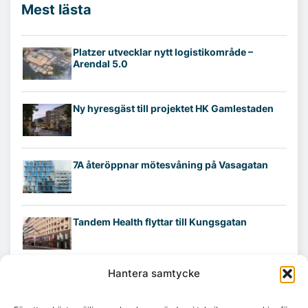
Mest lästa
Platzer utvecklar nytt logistikområde –
Arendal 5.0
Ny hyresgäst till projektet HK Gamlestaden
7A återöppnar mötesvåning på Vasagatan
Tandem Health flyttar till Kungsgatan
Hantera samtycke
Croisette rådgivare vid fastighetsaffär