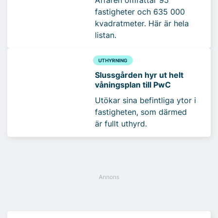
fastigheter och 635 000
kvadratmeter. Här är hela
listan.
UTHYRNING
Slussgården hyr ut helt
våningsplan till PwC
Utökar sina befintliga ytor i
fastigheten, som därmed
är fullt uthyrd.