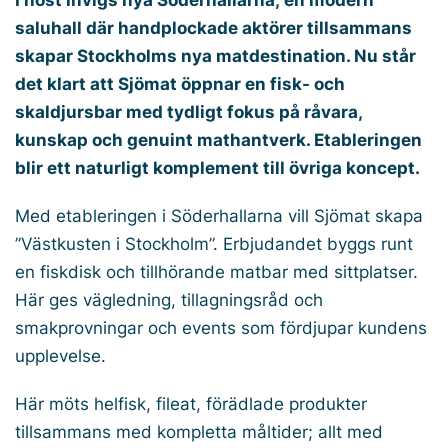
I höst invigs nya Söderhallarna; en modern
saluhall där handplockade aktörer tillsammans
skapar Stockholms nya matdestination. Nu står
det klart att Sjömat öppnar en fisk- och
skaldjursbar med tydligt fokus på råvara,
kunskap och genuint mathantverk. Etableringen
blir ett naturligt komplement till övriga koncept.
Med etableringen i Söderhallarna vill Sjömat skapa
”Västkusten i Stockholm”. Erbjudandet byggs runt
en fiskdisk och tillhörande matbar med sittplatser.
Här ges vägledning, tillagningsråd och
smakprovningar och events som fördjupar kundens
upplevelse.
Här möts helfisk, fileat, förädlade produkter
tillsammans med kompletta måltider; allt med