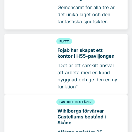
Gemensamt för alla tre är
det unika läget och den
fantastiska sjöutsikten.
FLYTT
Fojab har skapat ett
kontor i H55-paviljongen
"Det är ett särskilt ansvar
att arbeta med en känd
byggnad och ge den en ny
funktion"
FASTIGHETSAFFÄRER
Wihlborgs förvärvar
Castellums bestånd i
Skåne
Affären omfattar 95