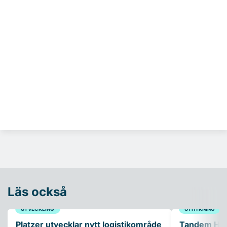
Läs också
UTVECKLING
UTHYRNING
Platzer utvecklar nytt logistikområde
Tandem Healt