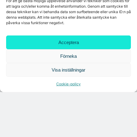
För att ge bästa möjliga upplevelse använder vi tekniker som cookies för
att lagra och/eller komma åt enhetsinformation. Genom att samtycke till
dessa tekniker kan vi behandla data som surfbeteende eller unika ID:n på
denna webbplats. Att inte samtycka eller återkalla samtycke kan
påverka vissa funktioner negativt.
Acceptera
Förneka
Visa inställningar
Cookie-policy
Citymarks nyhetsbrev