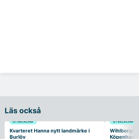
Läs också
UTVECKLING
UTVECKLING
Kvarteret Hanna nytt landmärke i
Wihlborgs fö
Burlöv
Köpenhamn