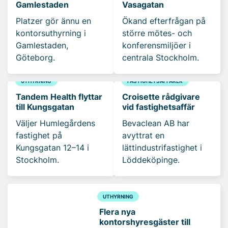
Gamlestaden
Vasagatan
Platzer gör ännu en
Ökand efterfrågan på
kontorsuthyrning i
större mötes- och
Gamlestaden,
konferensmiljöer i
Göteborg.
centrala Stockholm.
UTHYRNING
FASTIGHETSAFFÄRER
Tandem Health flyttar
Croisette rådgivare
till Kungsgatan
vid fastighetsaffär
Väljer Humlegårdens
Bevaclean AB har
fastighet på
avyttrat en
Kungsgatan 12–14 i
lättindustrifastighet i
Stockholm.
Löddeköpinge.
UTHYRNING
Flera nya
kontorshyresgäster till