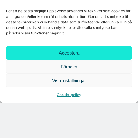
För att ge bästa möjliga upplevelse använder vi tekniker som cookies för
Platzer utvecklar nytt logistikområde –
att lagra och/eller komma åt enhetsinformation. Genom att samtycke till
Arendal 5.0
dessa tekniker kan vi behandla data som surfbeteende eller unika ID:n på
denna webbplats. Att inte samtycka eller återkalla samtycke kan
påverka vissa funktioner negativt.
Ny hyresgäst till projektet HK Gamlestaden
Acceptera
Förneka
7A återöppnar mötesvåning på Vasagatan
Visa inställningar
Tandem Health flyttar till Kungsgatan
Cookie-policy
Croisette rådgivare vid fastighetsaffär