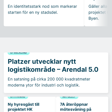
En identitetsstark nod som markerar
Gäller alla k
starten för en ny stadsdel.
projektet Ca
Byen.
UTVECKLING
Platzer utvecklar nytt
logistikområde – Arendal 5.0
En satsning på cirka 200 000 kvadratmeter
moderna ytor för industri och logistik.
UTHYRNING
AKTUELLT
Ny hyresgäst till
7A återöppnar
projektet HK
mötesvåning på