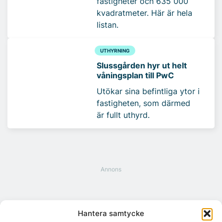
fastigheter och 635 000
kvadratmeter. Här är hela
listan.
UTHYRNING
Slussgården hyr ut helt
våningsplan till PwC
Utökar sina befintliga ytor i
fastigheten, som därmed
är fullt uthyrd.
Hantera samtycke
Mest lästa