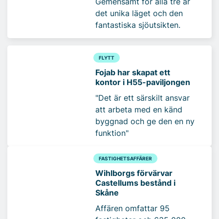
Gemensamt för alla tre är
det unika läget och den
fantastiska sjöutsikten.
FLYTT
Fojab har skapat ett
kontor i H55-paviljongen
"Det är ett särskilt ansvar
att arbeta med en känd
byggnad och ge den en ny
funktion"
FASTIGHETSAFFÄRER
Wihlborgs förvärvar
Castellums bestånd i
Skåne
Affären omfattar 95