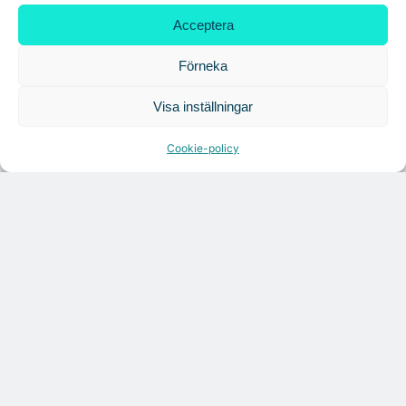
Croisette rådgivare vid fastighetsaffär
Acceptera
Förneka
Visa inställningar
Cookie-policy
Citymarks nyhetsbrev