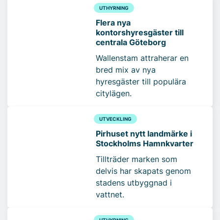
UTHYRNING
Flera nya
kontorshyresgäster till
centrala Göteborg
Wallenstam attraherar en
bred mix av nya
hyresgäster till populära
citylägen.
UTVECKLING
Pirhuset nytt landmärke i
Stockholms Hamnkvarter
Tillträder marken som
delvis har skapats genom
stadens utbyggnad i
vattnet.
UTHYRNING