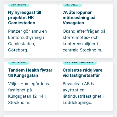
UTHYRNING
AKTUELLT
Ny hyresgäst till
7A återöppnar
projektet HK
mötesvåning på
Gamlestaden
Vasagatan
Platzer gör ännu en
Ökand efterfrågan på
kontorsuthyrning i
större mötes- och
Gamlestaden,
konferensmiljöer i
Göteborg.
centrala Stockholm.
UTHYRNING
FASTIGHETSAFFÄRER
Tandem Health flyttar
Croisette rådgivare
till Kungsgatan
vid fastighetsaffär
Väljer Humlegårdens
Bevaclean AB har
fastighet på
avyttrat en
Kungsgatan 12–14 i
lättindustrifastighet i
Stockholm.
Löddeköpinge.