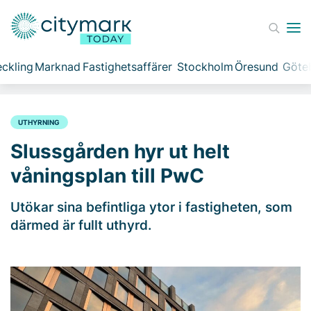
ckling
Marknad
Fastighetsaffärer
Stockholm
Öresund
Göte
UTHYRNING
Slussgården hyr ut helt
våningsplan till PwC
Utökar sina befintliga ytor i fastigheten, som
därmed är fullt uthyrd.