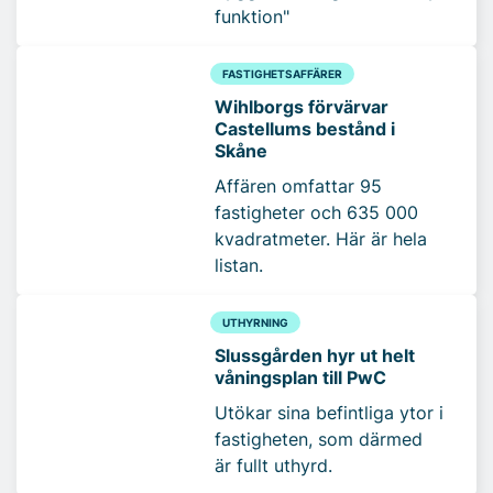
funktion"
FASTIGHETSAFFÄRER
Wihlborgs förvärvar
Castellums bestånd i
Skåne
Affären omfattar 95
fastigheter och 635 000
kvadratmeter. Här är hela
listan.
UTHYRNING
Slussgården hyr ut helt
våningsplan till PwC
Utökar sina befintliga ytor i
fastigheten, som därmed
är fullt uthyrd.