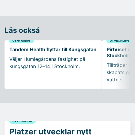
Läs också
UTHYRNING
UTVECKLING
Tandem Health flyttar till Kungsgatan
Pirhuset nyt
Stockholms
Väljer Humlegårdens fastighet på
Tillträder m
Kungsgatan 12–14 i Stockholm.
skapats gen
vattnet.
UTVECKLING
Platzer utvecklar nytt