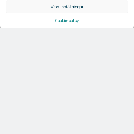
Visa inställningar
Cookie-policy
Citymarks nyhetsbrev
Få relevanta branschnyheter
varje vecka
Läs senaste analysen