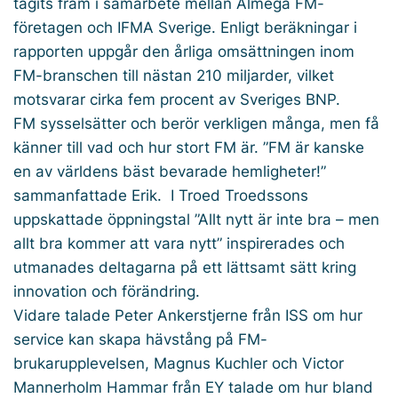
tagits fram i samarbete mellan Almega FM-
företagen och IFMA Sverige. Enligt beräkningar i
rapporten uppgår den årliga omsättningen inom
FM-branschen till nästan 210 miljarder, vilket
motsvarar cirka fem procent av Sveriges BNP.
FM sysselsätter och berör verkligen många, men få
känner till vad och hur stort FM är. ”FM är kanske
en av världens bäst bevarade hemligheter!”
sammanfattade Erik. I Troed Troedssons
uppskattade öppningstal ”Allt nytt är inte bra – men
allt bra kommer att vara nytt” inspirerades och
utmanades deltagarna på ett lättsamt sätt kring
innovation och förändring.
Vidare talade Peter Ankerstjerne från ISS om hur
service kan skapa hävstång på FM-
brukarupplevelsen, Magnus Kuchler och Victor
Mannerholm Hammar från EY talade om hur bland