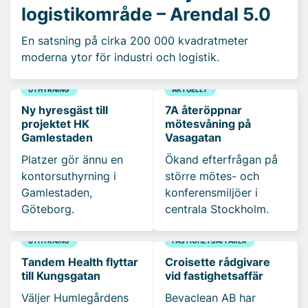
logistikområde – Arendal 5.0
En satsning på cirka 200 000 kvadratmeter
moderna ytor för industri och logistik.
UTHYRNING
AKTUELLT
Ny hyresgäst till
7A återöppnar
projektet HK
mötesvåning på
Gamlestaden
Vasagatan
Platzer gör ännu en
Ökand efterfrågan på
kontorsuthyrning i
större mötes- och
Gamlestaden,
konferensmiljöer i
Göteborg.
centrala Stockholm.
UTHYRNING
FASTIGHETSAFFÄRER
Tandem Health flyttar
Croisette rådgivare
till Kungsgatan
vid fastighetsaffär
Väljer Humlegårdens
Bevaclean AB har