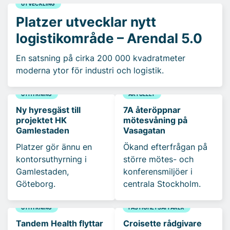
UTVECKLING
Platzer utvecklar nytt
logistikområde – Arendal 5.0
En satsning på cirka 200 000 kvadratmeter
moderna ytor för industri och logistik.
UTHYRNING
AKTUELLT
Ny hyresgäst till
7A återöppnar
projektet HK
mötesvåning på
Gamlestaden
Vasagatan
Platzer gör ännu en
Ökand efterfrågan på
kontorsuthyrning i
större mötes- och
Gamlestaden,
konferensmiljöer i
Göteborg.
centrala Stockholm.
UTHYRNING
FASTIGHETSAFFÄRER
Tandem Health flyttar
Croisette rådgivare