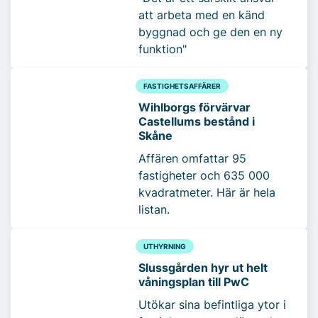
att arbeta med en känd
byggnad och ge den en ny
funktion"
FASTIGHETSAFFÄRER
Wihlborgs förvärvar
Castellums bestånd i
Skåne
Affären omfattar 95
fastigheter och 635 000
kvadratmeter. Här är hela
listan.
UTHYRNING
Slussgården hyr ut helt
våningsplan till PwC
Utökar sina befintliga ytor i