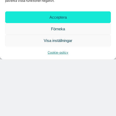
påverka vissa funktioner negativt.
Acceptera
Förneka
Visa inställningar
Cookie-policy
Citymarks nyhetsbrev
Få relevanta branschnyheter
varje vecka