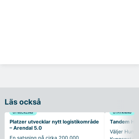
Läs också
UTVECKLING
UTHYRNING
Platzer utvecklar nytt logistikområde
Tandem Healt
– Arendal 5.0
Väljer Humle
En satsning på cirka 200 000