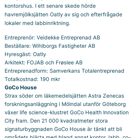
kontorshus. I ett senare skede hörde
havremjölksjätten Oatly av sig och efterfrågade
lokaler med labbinriktning.
Entreprenör: Veidekke Entreprenad AB
Beställare: Wihlborgs Fastigheter AB
Hyresgäst: Oatly
Arkitekt: FOJAB och Frøslee AB
Entreprenadform: Samverkans Totalentreprenad
Totalkostnad: 190 mkr
GoCo House
Strax söder om läkemedelsjätten Astra Zenecas
forskningsanläggning i Mölndal utanför Göteborg
växer life science-klustret GoCo Health Innovation
City fram. Den 21 000 kvadratmeter stora
signaturbyggnaden GoCo House är tänkt att bli
områdets hjärta med bland annat kontor, labb, co-