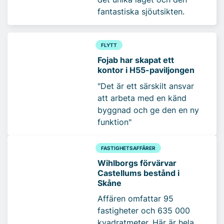
fantastiska sjöutsikten.
FLYTT
Fojab har skapat ett
kontor i H55-paviljongen
"Det är ett särskilt ansvar
att arbeta med en känd
byggnad och ge den en ny
funktion"
FASTIGHETSAFFÄRER
Wihlborgs förvärvar
Castellums bestånd i
Skåne
Affären omfattar 95
fastigheter och 635 000
kvadratmeter. Här är hela