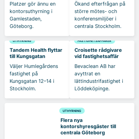
Platzer gör ännu en
Ökand efterfrågan på
kontorsuthyrning i
större mötes- och
Gamlestaden,
konferensmiljöer i
Göteborg.
centrala Stockholm.
UTHYRNING
FASTIGHETSAFFÄRER
Tandem Health flyttar
Croisette rådgivare
till Kungsgatan
vid fastighetsaffär
Väljer Humlegårdens
Bevaclean AB har
fastighet på
avyttrat en
Kungsgatan 12–14 i
lättindustrifastighet i
Stockholm.
Löddeköpinge.
UTHYRNING
Flera nya
kontorshyresgäster till
centrala Göteborg