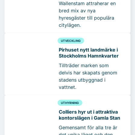
Wallenstam attraherar en
bred mix av nya
hyresgäster till populära
citylägen.
UTVECKLING
Pirhuset nytt landmärke i
Stockholms Hamnkvarter
Tillträder marken som
delvis har skapats genom
stadens utbyggnad i
vattnet.
UTHYRNING
Colliers hyr ut i attraktiva
kontorslägen i Gamla Stan
Gemensamt för alla tre är
det unika läget och den