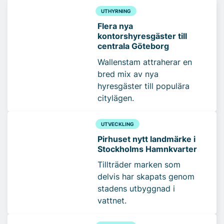
UTHYRNING
Flera nya
kontorshyresgäster till
centrala Göteborg
Wallenstam attraherar en
bred mix av nya
hyresgäster till populära
citylägen.
UTVECKLING
Pirhuset nytt landmärke i
Stockholms Hamnkvarter
Tillträder marken som
delvis har skapats genom
stadens utbyggnad i
vattnet.