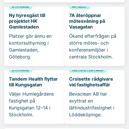
UTHYRNING
AKTUELLT
Ny hyresgäst till
7A återöppnar
projektet HK
mötesvåning på
Gamlestaden
Vasagatan
Platzer gör ännu en
Ökand efterfrågan på
kontorsuthyrning i
större mötes- och
Gamlestaden,
konferensmiljöer i
Göteborg.
centrala Stockholm.
UTHYRNING
FASTIGHETSAFFÄRER
Tandem Health flyttar
Croisette rådgivare
till Kungsgatan
vid fastighetsaffär
Väljer Humlegårdens
Bevaclean AB har
fastighet på
avyttrat en
Kungsgatan 12–14 i
lättindustrifastighet i
Stockholm.
Löddeköpinge.