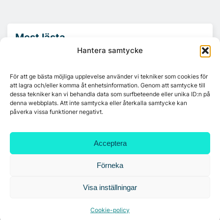
Mest lästa
Hantera samtycke
Platzer utvecklar nytt logistikområde –
Arendal 5.0
För att ge bästa möjliga upplevelse använder vi tekniker som cookies för
att lagra och/eller komma åt enhetsinformation. Genom att samtycke till
dessa tekniker kan vi behandla data som surfbeteende eller unika ID:n på
denna webbplats. Att inte samtycka eller återkalla samtycke kan
Ny hyresgäst till projektet HK Gamlestaden
påverka vissa funktioner negativt.
Acceptera
7A återöppnar mötesvåning på Vasagatan
Förneka
Visa inställningar
Tandem Health flyttar till Kungsgatan
Cookie-policy