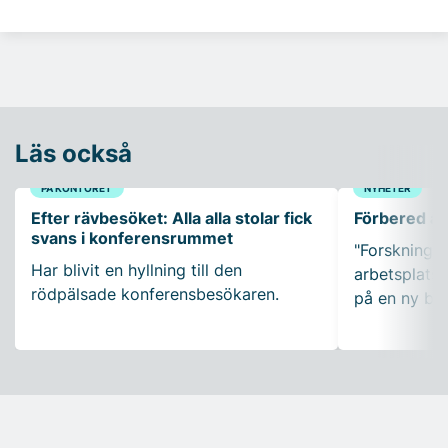
Läs också
PÅ KONTORET
NYHETER
Efter rävbesöket: Alla alla stolar fick
Förbered ar
svans i konferensrummet
"Forskning so
Har blivit en hyllning till den
arbetsplatser
rödpälsade konferensbesökaren.
på en ny bo