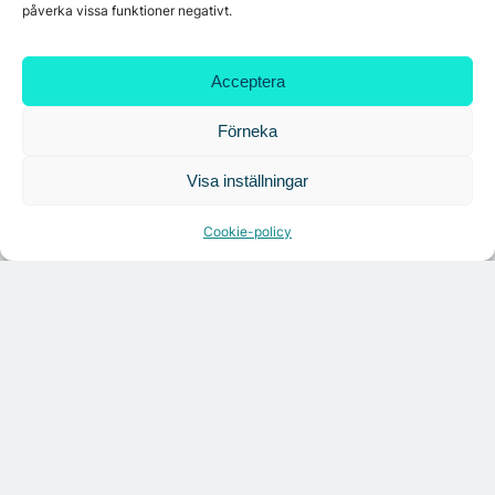
påverka vissa funktioner negativt.
7A återöppnar mötesvåning på Vasagatan
Acceptera
Tandem Health flyttar till Kungsgatan
Förneka
Visa inställningar
Croisette rådgivare vid fastighetsaffär
Cookie-policy