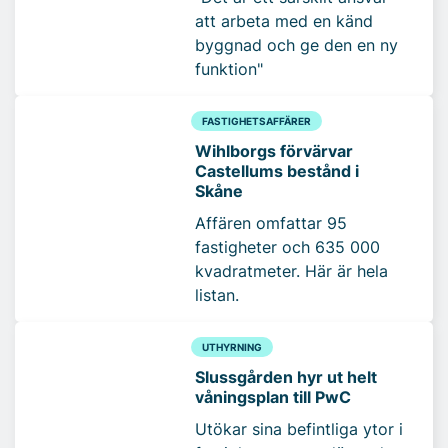
att arbeta med en känd
byggnad och ge den en ny
funktion"
FASTIGHETSAFFÄRER
Wihlborgs förvärvar
Castellums bestånd i
Skåne
Affären omfattar 95
fastigheter och 635 000
kvadratmeter. Här är hela
listan.
UTHYRNING
Slussgården hyr ut helt
våningsplan till PwC
Utökar sina befintliga ytor i