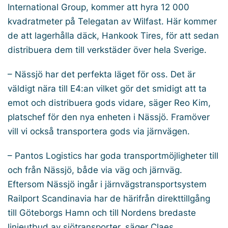
International Group, kommer att hyra 12 000
kvadratmeter på Telegatan av Wilfast. Här kommer
de att lagerhålla däck, Hankook Tires, för att sedan
distribuera dem till verkstäder över hela Sverige.
– Nässjö har det perfekta läget för oss. Det är
väldigt nära till E4:an vilket gör det smidigt att ta
emot och distribuera gods vidare, säger Reo Kim,
platschef för den nya enheten i Nässjö. Framöver
vill vi också transportera gods via järnvägen.
– Pantos Logistics har goda transportmöjligheter till
och från Nässjö, både via väg och järnväg.
Eftersom Nässjö ingår i järnvägstransportsystem
Railport Scandinavia har de härifrån direkttillgång
till Göteborgs Hamn och till Nordens bredaste
linjeutbud av sjötransporter, säger Claes