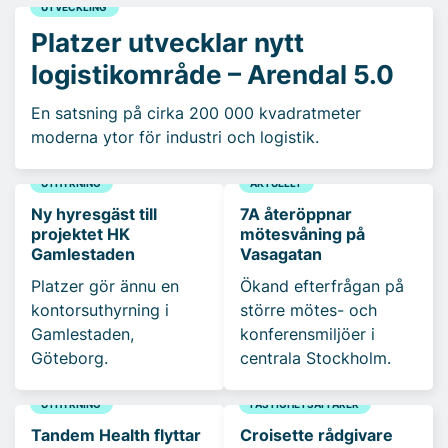
UTVECKLING
Platzer utvecklar nytt
logistikområde – Arendal 5.0
En satsning på cirka 200 000 kvadratmeter
moderna ytor för industri och logistik.
UTHYRNING
AKTUELLT
Ny hyresgäst till
7A återöppnar
projektet HK
mötesvåning på
Gamlestaden
Vasagatan
Platzer gör ännu en
Ökand efterfrågan på
kontorsuthyrning i
större mötes- och
Gamlestaden,
konferensmiljöer i
Göteborg.
centrala Stockholm.
UTHYRNING
FASTIGHETSAFFÄRER
Tandem Health flyttar
Croisette rådgivare