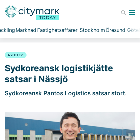
ckling
Marknad
Fastighetsaffärer
Stockholm
Öresund
Göte
NYHETER
Sydkoreansk logistikjätte
satsar i Nässjö
Sydkoreansk Pantos Logistics satsar stort.