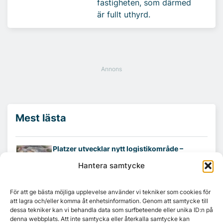
fastigheten, som därmed
är fullt uthyrd.
Mest lästa
Platzer utvecklar nytt logistikområde –
Arendal 5.0
Hantera samtycke
Ny hyresgäst till projektet HK Gamlestaden
För att ge bästa möjliga upplevelse använder vi tekniker som cookies för
att lagra och/eller komma åt enhetsinformation. Genom att samtycke till
dessa tekniker kan vi behandla data som surfbeteende eller unika ID:n på
denna webbplats. Att inte samtycka eller återkalla samtycke kan